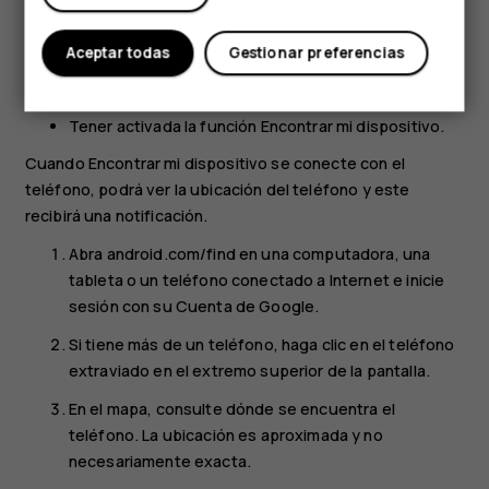
Fi.
Estar visible en Google Play.
Aceptar todas
Gestionar preferencias
Tener activadas las funciones de Ubicación.
Tener activada la función Encontrar mi dispositivo.
Cuando Encontrar mi dispositivo se conecte con el
teléfono, podrá ver la ubicación del teléfono y este
recibirá una notificación.
Abra android.com/find en una computadora, una
tableta o un teléfono conectado a Internet e inicie
sesión con su Cuenta de Google.
Si tiene más de un teléfono, haga clic en el teléfono
extraviado en el extremo superior de la pantalla.
En el mapa, consulte dónde se encuentra el
teléfono. La ubicación es aproximada y no
necesariamente exacta.