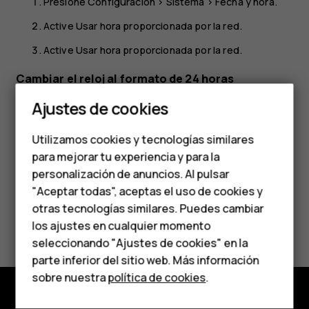
Presione
Configuración
>
Sistema
>
Fecha y hora
.
Active
Usar hora proporcionada por la red
.
Active
Usar hora proporcionada por la red
.
Cambiar el reloj al formato de 24 horas
Smartphones
Ajustes de cookies
Presione
Configuración
>
Sistema
>
Fecha y hora
y active
Teléfonos de gama
Usar formato de 24 horas
.
Utilizamos cookies y tecnologías similares
media
para mejorar tu experiencia y para la
personalización de anuncios. Al pulsar
Teléfonos para
"Aceptar todas", aceptas el uso de cookies y
personas mayores
otras tecnologías similares. Puedes cambiar
¿Te ha parecido útil?
los ajustes en cualquier momento
HMD Terra M
seleccionando "Ajustes de cookies" en la
Sí
No
parte inferior del sitio web. Más información
Comprar
sobre nuestra
política de cookies
.
Mi cuenta