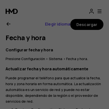
Guía
del
Elegir idioma
Descargar
usuario
Fecha y hora
de
Configurar fecha y hora
Nokia
Presione
Configuración
>
Sistema
>
Fecha y hora
.
C30
Actualizar fecha y hora automáticamente
Puede programar el teléfono para que actualice la fecha,
hora y zona horaria en forma automática. La actualización
automática es un servicio de red y puede no estar
disponible, dependiendo de la región o el proveedor de
servicios de red.