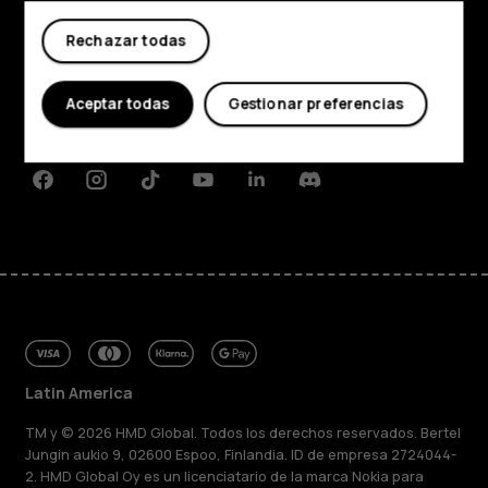
Comprar
Rechazar todas
Acerca de
Planet and people
Aceptar todas
Gestionar preferencias
Soporte
Facebook
Instagram
Tiktok
Youtube
Linkedin
Discord
Latin America
TM y © 2026 HMD Global. Todos los derechos reservados. Bertel
Jungin aukio 9, 02600 Espoo, Finlandia. ID de empresa 2724044-
2. HMD Global Oy es un licenciatario de la marca Nokia para