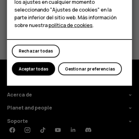
los ajustes en cualquier momento
HMD Terra M
seleccionando "Ajustes de cookies" en la
parte inferior del sitio web. Más información
Comprar
sobre nuestra
política de cookies
.
¿Te ha parecido útil?
Mi cuenta
Rechazar todas
Sí
No
Aceptar todas
Gestionar preferencias
Comprar
Acerca de
Planet and people
Soporte
Facebook
Instagram
Tiktok
Youtube
Linkedin
Discord