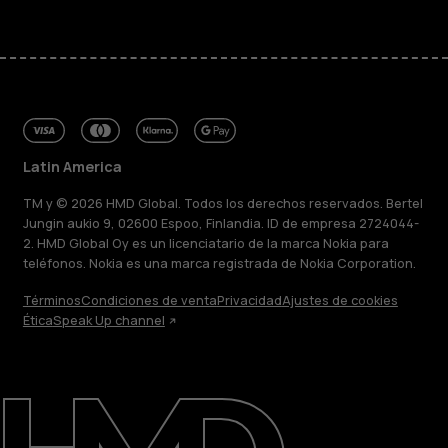
Latin America
TM y © 2026 HMD Global. Todos los derechos reservados. Bertel
Jungin aukio 9, 02600 Espoo, Finlandia. ID de empresa 2724044-
2. HMD Global Oy es un licenciatario de la marca Nokia para
teléfonos. Nokia es una marca registrada de Nokia Corporation.
Términos
Condiciones de venta
Privacidad
Ajustes de cookies
Ética
Speak Up channel
Acerca de
Blog
Reparar, reutilizar, reciclar
Sostenibilidad