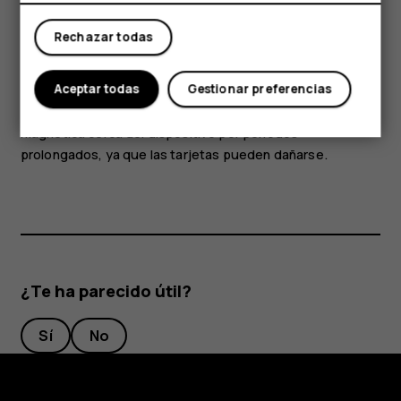
Mi cuenta
dispositivo externo de audio o auriculares distintos de los
aprobados para este dispositivo.
Rechazar todas
Algunas piezas del dispositivo son magnéticas. Su
Aceptar todas
Gestionar preferencias
dispositivo puede atraer materiales metálicos. No
coloque tarjetas de crédito u otras tarjetas con banda
magnética cerca del dispositivo por períodos
prolongados, ya que las tarjetas pueden dañarse.
¿Te ha parecido útil?
Sí
No