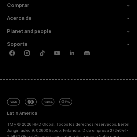
Comprar
Acerca de
Planet and people
Soporte
Facebook
Instagram
Tiktok
Youtube
Linkedin
Discord
Latin America
TM y © 2026 HMD Global. Todos los derechos reservados. Bertel
Jungin aukio 9, 02600 Espoo, Finlandia. ID de empresa 2724044-
2. HMD Global Oy es un licenciatario de la marca Nokia para