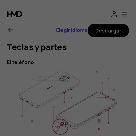
Manual
del
Elegir idioma
Descargar
usuario
Teclas y partes
de
El teléfono
Nokia
G10