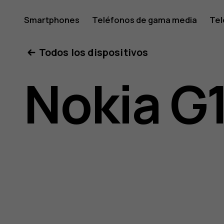
Manual
Smartphones
Teléfonos de gama media
Tel
Mi cuenta
Todos los dispositivos
del
Nokia G
usuario
de