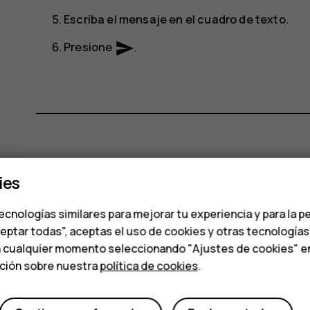
Escriba el mensaje en el cuadro de texto.
send
Presione
.
¿Te ha parecido útil?
ies
Sí
No
ecnologías similares para mejorar tu experiencia y para la p
ceptar todas", aceptas el uso de cookies y otras tecnología
n cualquier momento seleccionando "Ajustes de cookies" en l
ación sobre nuestra
política de cookies
.