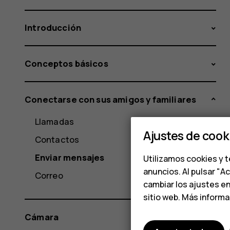
Introducción
Conceptos básicos
Conectarse con sus amigos y familiares
Llamadas
Ajustes de cook
Contactos
Enviar mensajes
Utilizamos cookies y t
anuncios. Al pulsar "A
Correo
cambiar los ajustes e
sitio web. Más inform
Cámara