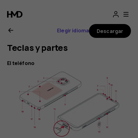
Guía
del
Elegir idioma
Descargar
usuario
Teclas y partes
de
El teléfono
Nokia
XR20