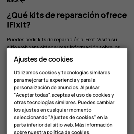
Back
¿Qué kits de reparación ofrece
iFixit?
Puedes pedir kits de reparación a iFixit. Visita su
sitio web para obtener más información sobre los
Smartphones
kits de reparación disponibles:
Ajustes de cookies
www.ifixit.com/collaborations/hmd-eu
.
Teléfonos de gama
Utilizamos cookies y tecnologías similares
media
para mejorar tu experiencia y para la
personalización de anuncios. Al pulsar
Teléfonos para
"Aceptar todas", aceptas el uso de cookies y
personas mayores
otras tecnologías similares. Puedes cambiar
¿Te ha parecido útil?
los ajustes en cualquier momento
HMD Terra M
seleccionando "Ajustes de cookies" en la
Sí
No
parte inferior del sitio web. Más información
Comprar
sobre nuestra
política de cookies
.