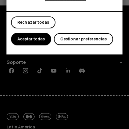
Mi cuenta
Rechazar todas
Comprar
Acerca de
Aceptar todas
Gestionar preferencias
Planet and people
Soporte
Facebook
Instagram
Tiktok
Youtube
Linkedin
Discord
Latin America