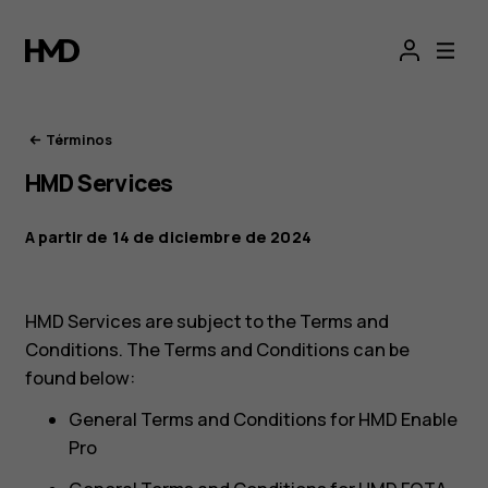
Condiciones
de
servicio
Términos
HMD Services
de
A partir de 14 de diciembre de 2024
HMD
HMD Services are subject to the Terms and
Conditions. The Terms and Conditions can be
found below:
General Terms and Conditions for HMD Enable
Pro