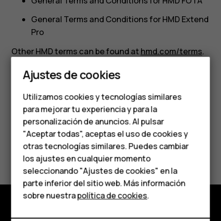
General Terms and Conditions for HMD FOTA
General Terms and Conditions for HMD Extend
Pro
Other HMD terms can be found at
hmd.com/terms
.
Smartphones
Ajustes de cookies
Teléfonos de gama
You can find previous versions of this document
here:
Utilizamos cookies y tecnologías similares
media
para mejorar tu experiencia y para la
personalización de anuncios. Al pulsar
Teléfonos para
"Aceptar todas", aceptas el uso de cookies y
personas mayores
otras tecnologías similares. Puedes cambiar
Términos
los ajustes en cualquier momento
HMD Terra M
seleccionando "Ajustes de cookies" en la
parte inferior del sitio web. Más información
Comprar
sobre nuestra
política de cookies
.
Mi cuenta
Comprar