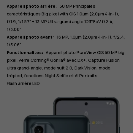
Appareil photo arrière:
50 MP
Principales
caractéristiques
Big pixel with OIS 1.0µm (2.0µm 4-in-1),
f/1.9, 1/1.57”
+ 13 MP
Ultra-grand angle
123°FoV f/2.4,
1/3.06”
Appareil photo avant:
16 MP
1.0µm (2.0µm 4-in-1), f/2.4,
1/3.06”
Fonctionnalités:
Appareil photo PureView OIS 50 MP big
pixel, verre Corning® Gorilla® avec DX+, Capture Fusion
ultra grand-angle, mode nuit 2.0, Dark Vision, mode
trépied, fonctions Night Selfie et AI Portraits
Flash arrière LED