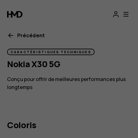
Smartphone
Nokia X30 5G
durable
Précédent
avec
CARACTÉRISTIQUES TECHNIQUES
Nokia X30 5G
appareil
Conçu pour offrir de meilleures performances plus
photo
longtemps
OIS
Coloris