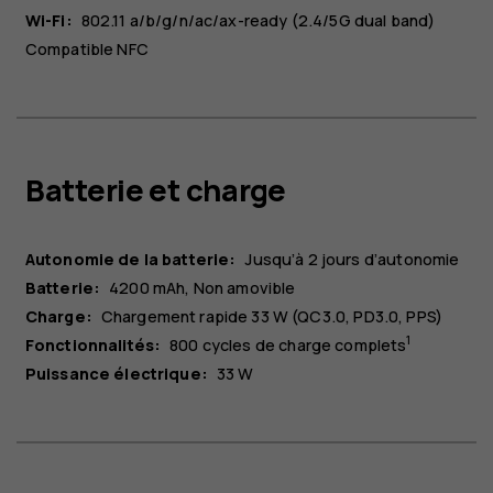
Wi-Fi:
802.11 a/b/g/n/ac/ax-ready (2.4/5G dual band)
Compatible NFC
Batterie et charge
Autonomie de la batterie:
Jusqu’à 2 jours d’autonomie
Batterie:
4200 mAh
Non amovible
Charge:
Chargement rapide 33 W (QC3.0, PD3.0, PPS)
1
Fonctionnalités:
800 cycles de charge complets
Puissance électrique:
33 W