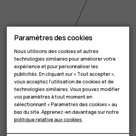
Paramètres des cookies
6.43 inch
Smartphones
Nous utilisons des cookies et autres
Téléphones classiques
technologies similaires pour améliorer votre
HMD Terra M
expérience et pour personnaliser les
publicités. En cliquant sur « Tout accepter »,
Pour les entreprises
vous acceptez l’utilisation de cookies et de
technologies similaires. Vous pouvez modifier
Tablettes
vos paramètres à tout moment en
Boutique
sélectionnant « Paramètres des cookies » au
bas du site. Apprenez-en davantage sur notre
politique relative aux cookies
.
Mon compte