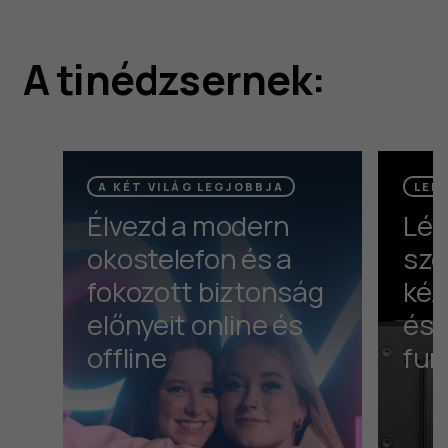
A tinédzsernek:
A KÉT VILÁG LEGJOBBJA
LEN
Élvezd a modern
Lég
okostelefon és a
sze
fokozott biztonság
kéz
előnyeit online és
és a
offline
fun