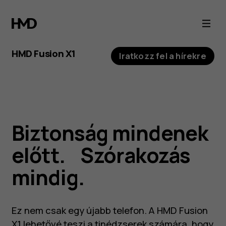
HMD
Fusion
HMD Fusion X1
Iratkozz fel a hírekre
X1
HMD Fusion X1
Biztonság mindenek
A tökéletes első okostelefon. A HMD
előtt. Szórakozás
Better Phone projekt része.
mindig.
További részletek
Ez nem csak egy újabb telefon. A HMD Fusion
X1 lehetővé teszi a tinédzserek számára, hogy