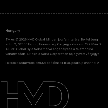
Hungary
TM és © 2026 HMD Global. Minden jog fenntartva. Bertel Jungin
aukio 9, 02600 Espoo, Finnország. Cégjegyzékszám: 2724044-2.
A HMD Global Oy a Nokia márka engedélyese a telefonokra
vonatkozóan. A Nokia a Nokia Corporation bejegyzett védjegye.
Feltételek
Adatvédelem
Süti beállításai
Etika
Speak Up channel
Rólunk
Javítás, újrafelhasználás, újrahasznosítás
Támogatás
Hungary