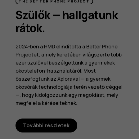
THE BETTER PHONE PROJECT
Szülők — hallgatunk
rátok.
2024-ben a HMD elindította a Better Phone
Projectet, amely keretében világszerte több
ezer szülővel beszélgettünk a gyermekek
okostelefon-használatáról. Most
összefogtunk az Xplorával — a gyermek
okosórák technológiája terén vezető céggel
—, hogy kidolgozzunk egy megoldást, mely
megfelel a kéréseiteknek.
További részletek