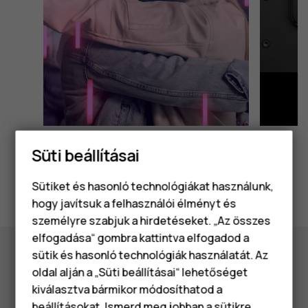
Süti beállításai
Sütiket és hasonló technológiákat használunk,
hogy javítsuk a felhasználói élményt és
személyre szabjuk a hirdetéseket. „Az összes
elfogadása“ gombra kattintva elfogadod a
Okostelefonok
sütik és hasonló technológiák használatát. Az
Klasszikus telefonok
oldal alján a „Süti beállításai“ lehetőséget
Szeretnél értesülni a HMD
kiválasztva bármikor módosíthatod a
legújabb híreiről? Mondd meg,
Tartozékok
beállításokat. Ismerd meg jobban a
sütikre