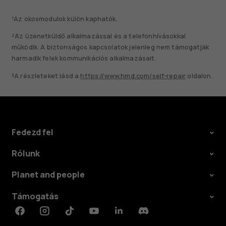
¹Az okosmodulok külön kaphatók.
²Az üzenetküldő alkalmazással és a telefonhívásokkal
működik. A biztonságos kapcsolatok jelenleg nem támogatják
harmadik felek kommunikációs alkalmazásait.
³A részleteket lásd a
https://www.hmd.com/self-repair
oldalon.
Fedezd fel
Rólunk
Planet and people
Támogatás
Facebook
Instagram
Tiktok
Youtube
Linkedin
Discord