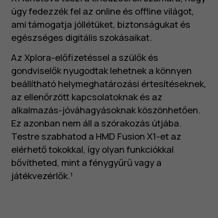
úgy fedezzék fel az online és offline világot,
ami támogatja jóllétüket, biztonságukat és
egészséges digitális szokásaikat.
Az Xplora-előfizetéssel a szülők és
gondviselők nyugodtak lehetnek a könnyen
beállítható helymeghatározási értesítéseknek,
az ellenőrzött kapcsolatoknak és az
alkalmazás-jóváhagyásoknak köszönhetően.
Ez azonban nem áll a szórakozás útjába.
Testre szabhatod a HMD Fusion X1-et az
elérhető tokokkal, így olyan funkciókkal
bővítheted, mint a fénygyűrű vagy a
játékvezérlők.¹