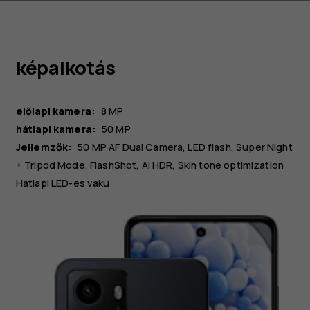
képalkotás
előlapi kamera:
8 MP
hátlapi kamera:
50 MP
Jellemzők:
50 MP AF Dual Camera, LED flash, Super Night
+ Tripod Mode, FlashShot, AI HDR, Skin tone optimization
Hátlapi LED-es vaku