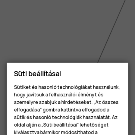
Süti beállításai
Sütiket és hasonló technológiákat használunk,
hogy javítsuk a felhasználói élményt és
személyre szabjuk a hirdetéseket. „Az összes
elfogadása“ gombra kattintva elfogadod a
Okostelefonok
sütik és hasonló technológiák használatát. Az
Klasszikus telefonok
oldal alján a „Süti beállításai“ lehetőséget
6.56 inch
kiválasztva bármikor módosíthatod a