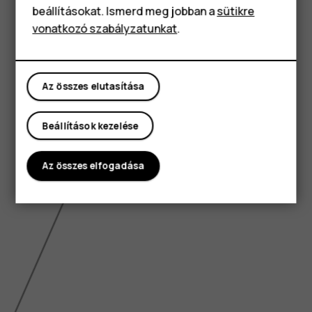
Tartozékok
beállításokat. Ismerd meg jobban a
sütikre
vonatkozó szabályzatunkat
.
Táblagépek
Az összes elutasítása
Beállítások kezelése
Az összes elfogadása