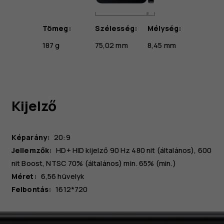
Tömeg:
Szélesség:
Mélység:
187 g
75,02 mm
8,45 mm
Kijelző
Képarány:
20:9
Jellemzők:
HD+ HID kijelző 90 Hz 480 nit (általános), 600
nit Boost, NTSC 70% (általános) min. 65% (min.)
Méret:
6,56 hüvelyk
Felbontás:
1612*720