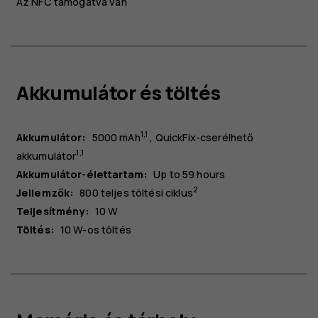
Az NFC támogatva van
Akkumulátor és töltés
1
,
1
Akkumulátor:
5000 mAh
QuickFix-cserélhető
1
,
1
akkumulátor
Akkumulátor-élettartam:
Up to 59 hours
2
Jellemzők:
800 teljes töltési ciklus
Teljesítmény:
10 W
Töltés:
10 W-os töltés