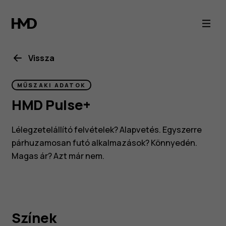
HMD
Pulse
specifications
Vissza
MŰSZAKI ADATOK
HMD Pulse+
Lélegzetelállító felvételek? Alapvetés. Egyszerre
párhuzamosan futó alkalmazások? Könnyedén.
Magas ár? Azt már nem.
Színek