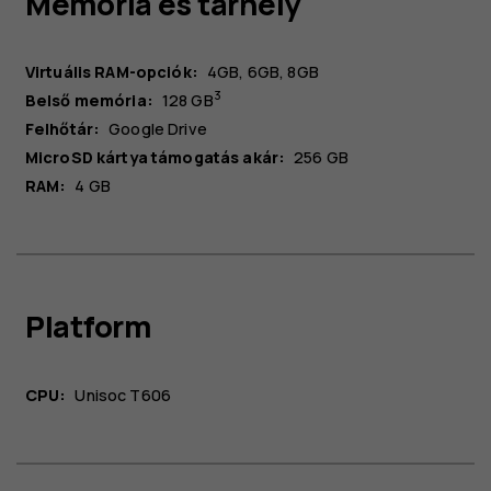
Memória és tárhely
Virtuális RAM-opciók
:
4GB, 6GB, 8GB
3
Belső memória:
128 GB
Felhőtár:
Google Drive
MicroSD kártya támogatás akár:
256 GB
RAM:
4 GB
Platform
CPU:
Unisoc T606
Rólunk
Javítás, újrafelhasználás, újrahasznosítás
Támogatás