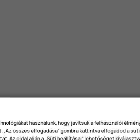
chnológiákat használunk, hogy javítsuk a felhasználói élmé
t. „Az összes elfogadása“ gombra kattintva elfogadod a süti
át. Az oldal alján a „Süti beállításai“ lehetőséget kiválaszt