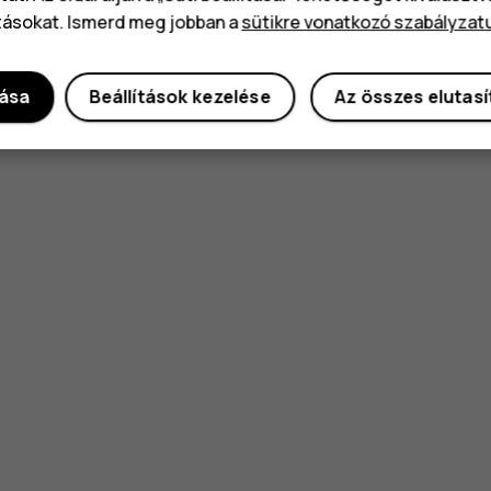
tásokat. Ismerd meg jobban a
sütikre vonatkozó szabályzat
dása
Beállítások kezelése
Az összes elutas