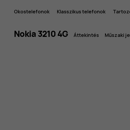
Nokia
Okostelefonok
Klasszikus telefonok
Tartoz
3210
Nokia 3210 4G
Áttekintés
Műszaki j
klassziku
telefon