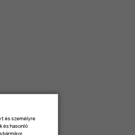
nyt és személyre
k és hasonló
va bármikor