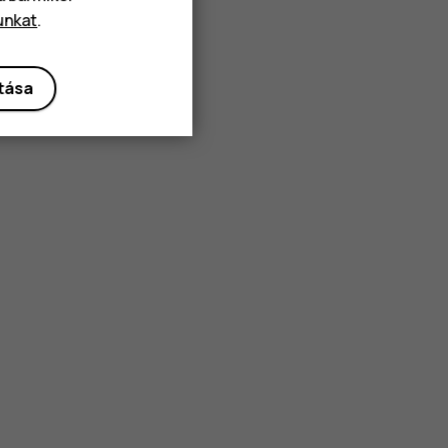
unkat
.
ítása