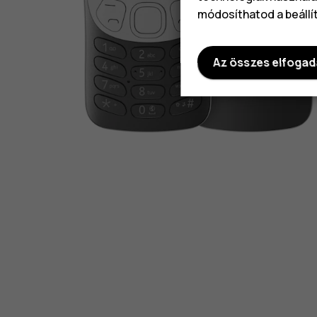
módosíthatod a beállí
Az összes elfoga