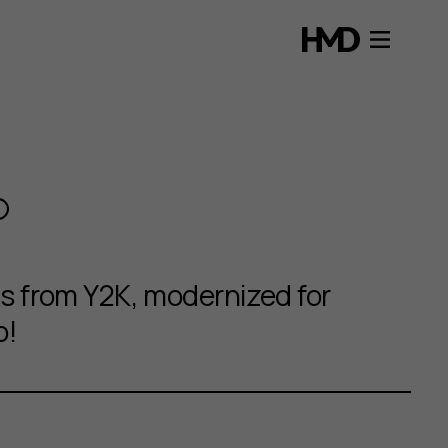
ns from Y2K, modernized for
o!