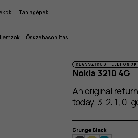
ékok
Táblagépek
ellemzők
Összehasonlítás
s
KLASSZIKUS TELEFONOK
Nokia 3210 4G
An original retur
today. 3, 2, 1, 0, g
Szín
Grunge Black