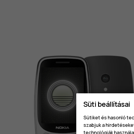
Süti beállításai
Sütiket és hasonló te
szabjuk a hirdetéseke
technológiák használat