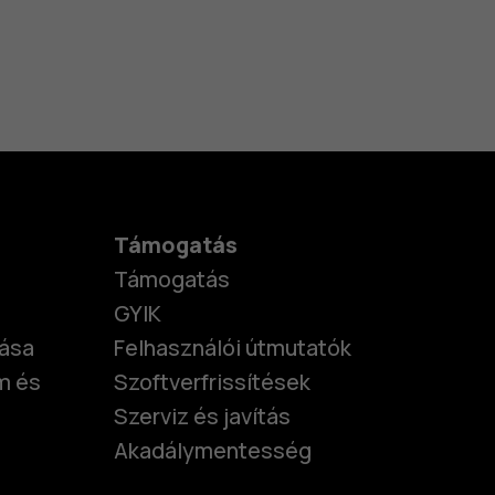
Támogatás
Támogatás
GYIK
tása
Felhasználói útmutatók
m és
Szoftverfrissítések
Szerviz és javítás
Akadálymentesség