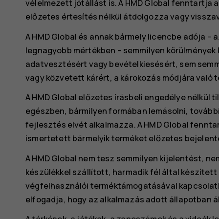
vélelmezett jótállást is. A HMD Global fenntartja 
előzetes értesítés nélkül átdolgozza vagy vissza
A HMD Global és annak bármely licencbe adója – 
legnagyobb mértékben – semmilyen körülmények k
adatvesztésért vagy bevételkiesésért, sem semmi
vagy közvetett kárért, a károkozás módjára való te
A HMD Global előzetes írásbeli engedélye nélkül 
egészben, bármilyen formában lemásolni, továbbít
fejlesztés elvét alkalmazza. A HMD Global fennta
ismertetett bármelyik terméket előzetes bejelent
A HMD Global nem tesz semmilyen kijelentést, nem b
készülékkel szállított, harmadik fél által készíte
végfelhasználói terméktámogatásával kapcsolatb
elfogadja, hogy az alkalmazás adott állapotban ál
A térképek, a játékok, a zeneszámok és a videók le