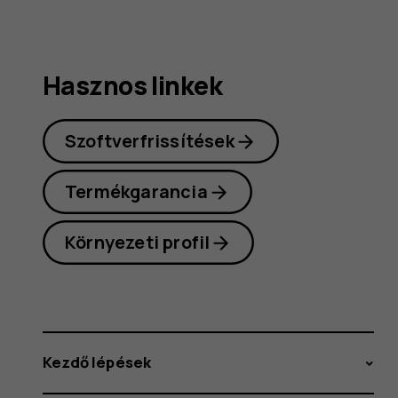
Hasznos linkek
Szoftverfrissítések
Termékgarancia
Környezeti profil
Kezdő lépések