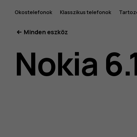
Nokia
Okostelefonok
Klasszikus telefonok
Tartoz
Minden eszköz
6.1
Nokia 6.
felhaszná
kéziköny