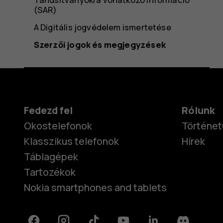
(SAR)
A Digitális jogvédelem ismertetése
Szerzői jogok és megjegyzések
Fedezd fel
Rólunk
Okostelefonok
Történet
Klasszikus telefonok
Hírek
Táblagépek
Tartozékok
Nokia smartphones and tablets