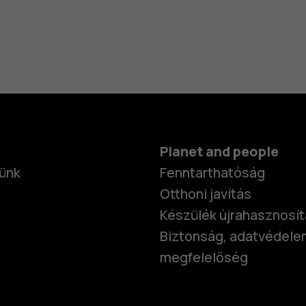
Planet and people
ünk
Fenntarthatóság
Otthoni javítás
Készülék újrahasznosí
Biztonság, adatvédele
megfelelőség