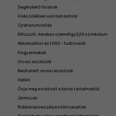
Segélykérő hívások
A készülékkel való bánásmód
Újrahasznosítás
Áthúzott, kerekes szemétgyűjtő szimbólum
Akkumulátor és töltő – tudnivalók
Kisgyermekek
Orvosi eszközök
Beültetett orvosi eszközök
Hallás
Óvja meg eszközét a káros tartalmaktól
Járművek
Robbanásveszélyes környezetek
Tanúsítványokra vonatkozó információ