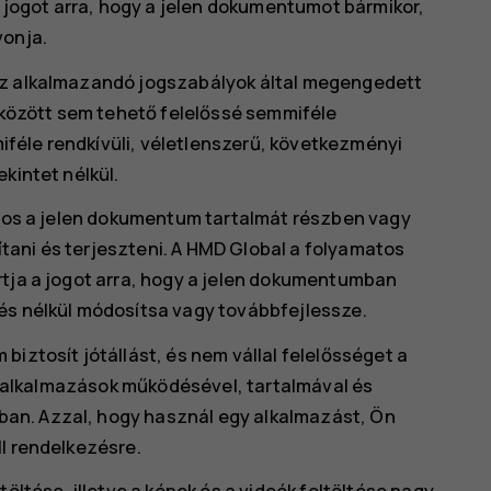
a jogot arra, hogy a jelen dokumentumot bármikor,
vonja.
az alkalmazandó jogszabályok által megengedett
özött sem tehető felelőssé semmiféle
féle rendkívüli, véletlenszerű, következményi
kintet nélkül.
tilos a jelen dokumentum tartalmát részben vagy
ani és terjeszteni. A HMD Global a folyamatos
rtja a jogot arra, hogy a jelen dokumentumban
és nélkül módosítsa vagy továbbfejlessze.
iztosít jótállást, és nem vállal felelősséget a
tt alkalmazások működésével, tartalmával és
an. Azzal, hogy használ egy alkalmazást, Ön
l rendelkezésre.
töltése, illetve a képek és a videók feltöltése nagy