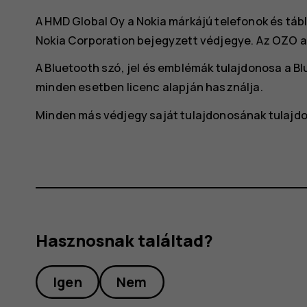
A HMD Global Oy a Nokia márkájú telefonok és tábl
Nokia Corporation bejegyzett védjegye. Az OZO a
A Bluetooth szó, jel és emblémák tulajdonosa a Blu
minden esetben licenc alapján használja.
Minden más védjegy saját tulajdonosának tulajd
Hasznosnak találtad?
Igen
Nem