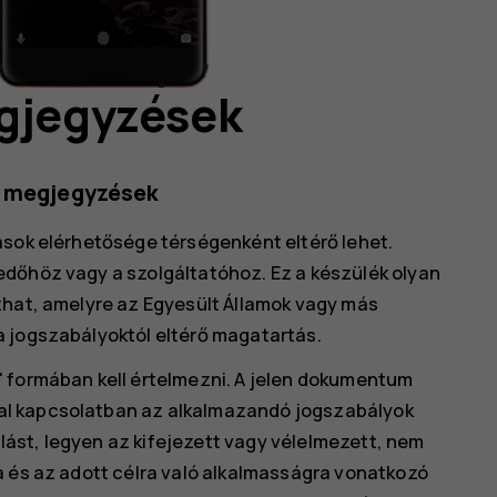
egjegyzések
b megjegyzések
ások elérhetősége térségenként eltérő lehet.
edőhöz vagy a szolgáltatóhoz. Ez a készülék olyan
zhat, amelyre az Egyesült Államok vagy más
a jogszabályoktól eltérő magatartás.
" formában kell értelmezni. A jelen dokumentum
al kapcsolatban az alkalmazandó jogszabályok
állást, legyen az kifejezett vagy vélelmezett, nem
a és az adott célra való alkalmasságra vonatkozó