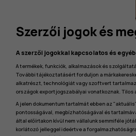
Szerzői jogok és m
A szerzői jogokkal kapcsolatos és egyé
A termékek, funkciók, alkalmazások és szolgáltat
További tájékoztatásért forduljon a márkakeresk
alkatrészt, technológiát vagy szoftvert tartalma
országok exportjogszabályai vonatkoznak. Tilos 
A jelen dokumentum tartalmát ebben az "aktuális
pontosságával, megbízhatóságával és tartalmáv
által előírtakon kívül nem vállalunk semmiféle jót
korlátozó jelleggel ideértve a forgalmazhatóságr