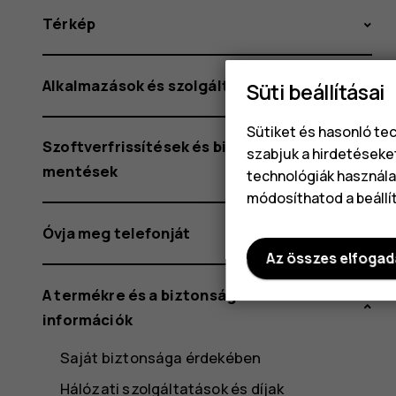
Térkép
Alkalmazások és szolgáltatások
Süti beállításai
Sütiket és hasonló te
Szoftverfrissítések és biztonsági
szabjuk a hirdetéseke
mentések
technológiák használat
módosíthatod a beállí
Óvja meg telefonját
Az összes elfoga
A termékre és a biztonságra vonatkozó
információk
Saját biztonsága érdekében
Hálózati szolgáltatások és díjak