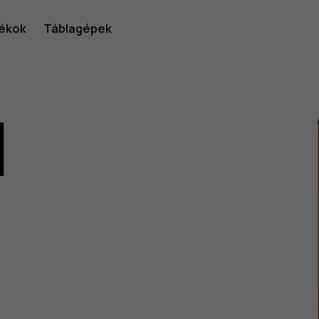
ékok
Táblagépek
1
lói
v