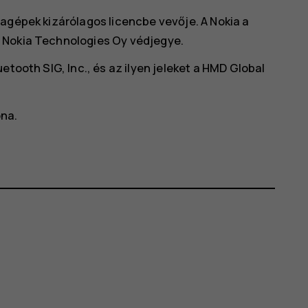
agépek kizárólagos licencbe vevője. A Nokia a
 Nokia Technologies Oy védjegye.
etooth SIG, Inc., és az ilyen jeleket a HMD Global
ona.