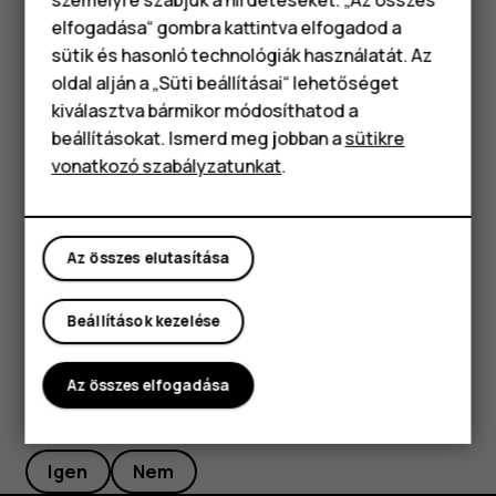
lehetőséget.
elfogadása“ gombra kattintva elfogadod a
Okostelefonok
sütik és hasonló technológiák használatát. Az
Tipp:
Az adatforgalom követéséhez koppintson a
Klasszikus telefonok
oldal alján a „Süti beállításai“ lehetőséget
Beállítások
>
Hálózat és internet
>
Adathasználat
kiválasztva bármikor módosíthatod a
lehetőségre.
Tartozékok
beállításokat. Ismerd meg jobban a
sütikre
Az adatbarangolás leállítása
vonatkozó szabályzatunkat
.
Táblagépek
Koppintson a
Beállítások
>
Hálózat és internet
>
Mobilhálózat
lehetőségre, majd kapcsolja ki az
Barangolás
Az összes elutasítása
lehetőséget.
Beállítások kezelése
Az összes elfogadása
Hasznosnak találtad?
Igen
Nem