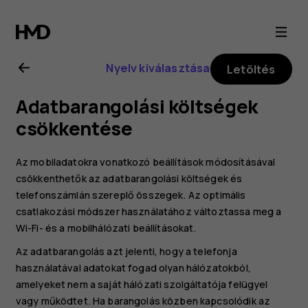
Nokia
8
Nyelv kiválasztása
Letöltés
Sirocco
Adatbarangolási költségek
felhasználói
csökkentése
kézikönyv
Az mobiladatokra vonatkozó beállítások módosításával
csökkenthetők az adatbarangolási költségek és
telefonszámlán szereplő összegek. Az optimális
csatlakozási módszer használatához változtassa meg a
Wi-Fi- és a mobilhálózati beállításokat.
Az adatbarangolás azt jelenti, hogy a telefonja
használatával adatokat fogad olyan hálózatokból,
amelyeket nem a saját hálózati szolgáltatója felügyel
vagy működtet. Ha barangolás közben kapcsolódik az