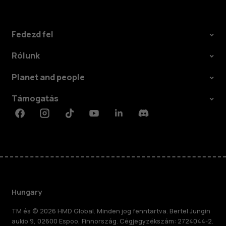
Fedezd fel
Rólunk
Planet and people
Támogatás
Facebook
Instagram
Tiktok
Youtube
Linkedin
Discord
Hungary
TM és © 2026 HMD Global. Minden jog fenntartva. Bertel Jungin
aukio 9, 02600 Espoo, Finnország. Cégjegyzékszám: 2724044-2.