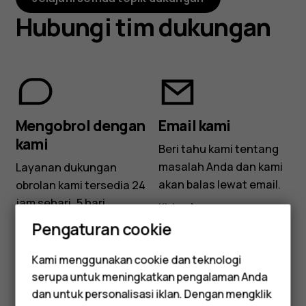
Hubungi tim dukungan
Mengobrol dengan
Email kami
kami
Beri tahu kami tentang
masalah Anda dan kami
Layanan dukungan
akan balas lewat email.
obrolan kami tersedia 24
jam sehari, 5 hari
Kirim
seminggu antara 12:00
Pengaturan cookie
hingga 06:00 (UTC+7),
dari Senin hingga Sabtu.
Kami menggunakan cookie dan teknologi
Silakan kembali kepada
serupa untuk meningkatkan pengalaman Anda
kami selama jam
Smartphone
dan untuk personalisasi iklan. Dengan mengklik