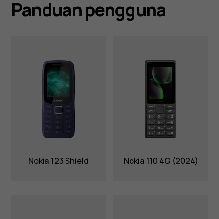
Panduan pengguna
Nokia 123 Shield
Nokia 110 4G (2024)