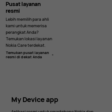
Pusat layanan
resmi
Lebih memilih para ahli
kami untuk memerisa
perangkat Anda?
Temukan lokasi layanan
Nokia Care terdekat.
Temukan pusat layanan
resmi di dekat Anda
My Device app
Aplikasi resmi untuk smartphone Nokia dan