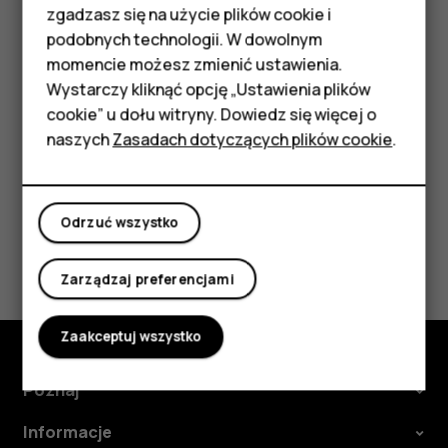
podstawowymi
zgadzasz się na użycie plików cookie i
Podczas słuchania stacji dotknij
.
star_border
podobnych technologii. W dowolnym
Akcesoria
Wskazówka:
Aby słuchać stacji radiowej przez
momencie możesz zmienić ustawienia.
głośniki telefonu, dotknij
Głośnik wł.
Zostaw
more_vert
HMD Terra M
Wystarczy kliknąć opcję „Ustawienia plików
podłączony zestaw słuchawkowy.
cookie” u dołu witryny. Dowiedz się więcej o
Tablety
naszych
Zasadach dotyczących plików cookie
.
Moje konto
Odrzuć wszystko
Czy te informacje były pomocne?
Zarządzaj preferencjami
Tak
Nie
Zaakceptuj wszystko
Poznaj
Informacje