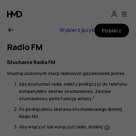
Instrukcja
obsługi
Wybierz język
Pobierz
telefonu
Radio FM
Nokia
Słuchanie Radia FM
6.1
Słuchaj ulubionych stacji radiowych gdziekolwiek jesteś.
Aby posłuchać radia, należy podłączyć do telefonu
kompatybilny zestaw słuchawkowy. Zestaw
1
słuchawkowy pełni funkcję anteny.
Po podłączeniu zestawu słuchawkowego dotknij
Radio FM
.
Aby włączyć lub wyłączyć radio, dotknij
.
power_settings_new