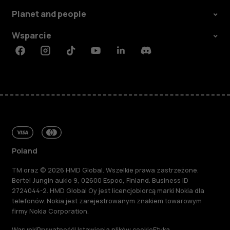
Planet and people
Wsparcie
Facebook
Instagram
Tiktok
Youtube
Linkedin
Discord
Poland
TM oraz © 2026 HMD Global. Wszelkie prawa zastrzeżone.
Bertel Jungin aukio 9, 02600 Espoo, Finland. Business ID
2724044-2. HMD Global Oy jest licencjobiorcą marki Nokia dla
telefonów. Nokia jest zarejestrowanym znakiem towarowym
firmy Nokia Corporation.
Warunki
Prywatność
Ustawienia plików cookie
Etyka