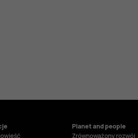
cje
Planet and people
powieść
Zrównoważony rozwój