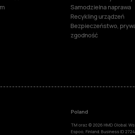
om
Samodzielna naprawa
Recykling urządzeń
Bezpieczeństwo, prywa
zgodność
Smartfony
Telefony z 
podstawow
Akcesoria
Poland
HMD Terra 
TM oraz © 2026 HMD Global. Wsze
Espoo, Finland. Business ID 2724