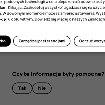
 i podobnych technologii w celu ulepszenia środowiska uży
Uwaga
: Jeśli masz telefon z dwiema kartami
klam. Klikając „Zaakceptuj wszystko”, zgadzasz się na użycie 
możesz jednocześnie używać dwóch kart SIM
i. W dowolnym momencie możesz zmienić ustawienia. Wysta
kie” u dołu witryny. Dowiedz się więcej o naszych
Zasadach
Wyjmowanie karty SIM i karty pamięci
Otwórz uchwyt karty SIM i karty pamięci, wyjmij 
tko
Zarządzaj preferencjami
Odrzuć wszy
Czy te informacje były pomocne?
Tak
Nie