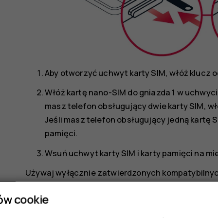
Aby otworzyć uchwyt karty SIM, włóż klucz o
Włóż kartę nano-SIM do gniazda 1 w uchwycie,
masz telefon obsługujący dwie karty SIM, włó
Jeśli masz telefon obsługujący jedną kartę 
pamięci.
Wsuń uchwyt karty SIM i karty pamięci na mi
Używaj wyłącznie zatwierdzonych kompatybilnyc
urządzeniem. Korzystanie z niezgodnych kart mo
ów cookie
a także danych przechowywanych na karcie.