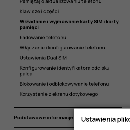
Pamiętaj o aktualizowaniu telefonu
Klawisze i części
Wkładanie i wyjmowanie karty SIM i karty
pamięci
Ładowanie telefonu
Włączanie i konfigurowanie telefonu
Ustawienia Dual SIM
Konfigurowanie identyfikatora odcisku
palca
Blokowanie i odblokowywanie telefonu
Korzystanie z ekranu dotykowego
Podstawowe informacje
Ustawienia plik