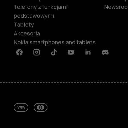
Telefony z funkcjami
Newsro
podstawowymi
Tablety
Akcesoria
Nokia smartphones and tablets
Facebook
Instagram
Tiktok
Youtube
Linkedin
Discord
Informacje
Naprawa i recykling