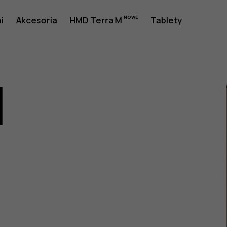
a
i
Akcesoria
HMD Terra M
Tablety
1