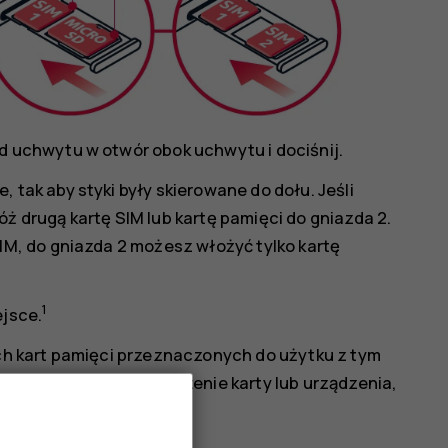
d uchwytu w otwór obok uchwytu i dociśnij.
 tak aby styki były skierowane do dołu. Jeśli
ż drugą kartę SIM lub kartę pamięci do gniazda 2.
SIM, do gniazda 2 możesz włożyć tylko kartę
1
ejsce.
h kart pamięci przeznaczonych do użytku z tym
że spowodować uszkodzenie karty lub urządzenia,