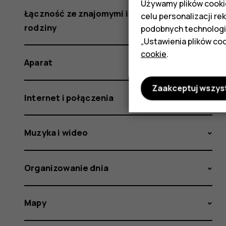
Używamy plików cookie
Łączność ze znajomymi i członkami
celu personalizacji re
rodziny
podobnych technologi
„Ustawienia plików coo
cookie
.
Aparat
Zaakceptuj wszys
Internet i połączenia
Muzyka i wideo
Organizowanie dnia
Mapy