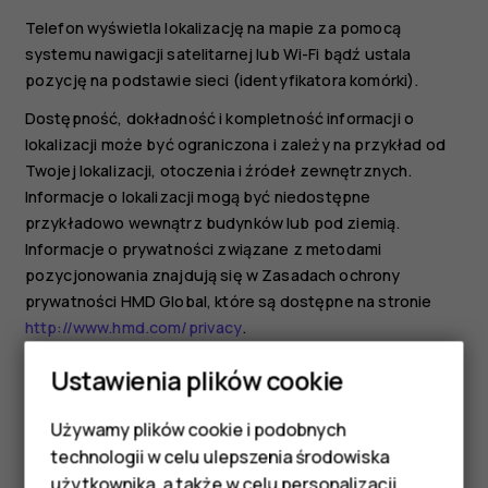
Telefon wyświetla lokalizację na mapie za pomocą
systemu nawigacji satelitarnej lub Wi-Fi bądź ustala
pozycję na podstawie sieci (identyfikatora komórki).
Dostępność, dokładność i kompletność informacji o
lokalizacji może być ograniczona i zależy na przykład od
Twojej lokalizacji, otoczenia i źródeł zewnętrznych.
Informacje o lokalizacji mogą być niedostępne
przykładowo wewnątrz budynków lub pod ziemią.
Informacje o prywatności związane z metodami
pozycjonowania znajdują się w Zasadach ochrony
prywatności HMD Global, które są dostępne na stronie
http://www.hmd.com/privacy
.
Niektóre satelitarne systemy nawigacji mogą wymagać
Ustawienia plików cookie
transferu niewielkiej ilości danych za pośrednictwem sieci
komórkowej. Jeśli chcesz uniknąć dodatkowych kosztów
Używamy plików cookie i podobnych
Smartfony
transmisji danych, np. w czasie podróży, możesz
technologii w celu ulepszenia środowiska
wyłączyć dane komórkowe w ustawieniach telefonu.
użytkownika, a także w celu personalizacji