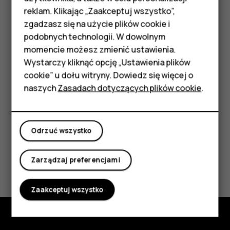
Telefony z funkcjami
Ustalanie pozycji przez Wi-Fi jest dokładniejsze, gdy
reklam. Klikając „Zaakceptuj wszystko”,
podstawowymi
sygnały satelitarne nie są dostępne, zwłaszcza w
zgadzasz się na użycie plików cookie i
pomieszczeniach lub między wysokimi budynkami. Jeśli
podobnych technologii. W dowolnym
Akcesoria
znajdujesz się w miejscu, gdzie nie wolno korzystać z
momencie możesz zmienić ustawienia.
sieci Wi-Fi, wyłącz Wi-Fi w ustawieniach telefonu.
HMD Terra M
Wystarczy kliknąć opcję „Ustawienia plików
cookie” u dołu witryny. Dowiedz się więcej o
Dotknij
Ustawienia
>
Bezpieczeństwo i lokalizacja
i włącz
Tablety
naszych
Zasadach dotyczących plików cookie
.
opcję
Lokalizacja
.
Moje konto
Odrzuć wszystko
Czy te informacje były pomocne?
Zarządzaj preferencjami
Tak
Nie
Zaakceptuj wszystko