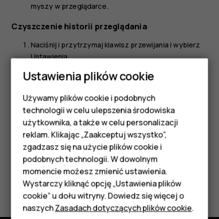
myszy w przeglądarce.
Czyszczenie historii przeglądania
Naciśnij i przytrzymaj klawisz przewijania i wybierz
Ustawienia
.
Ustawienia plików cookie
Przewiń w prawo do pozycji
Prywatność
i bezpieczeństwo
, a następnie wybierz
Prywatność
przeglądania
.
Używamy plików cookie i podobnych
Smartfony
technologii w celu ulepszenia środowiska
Wybierz
Wyczyść historię przeglądania
.
Telefony z funkcjami
użytkownika, a także w celu personalizacji
reklam. Klikając „Zaakceptuj wszystko”,
podstawowymi
zgadzasz się na użycie plików cookie i
podobnych technologii. W dowolnym
Akcesoria
momencie możesz zmienić ustawienia.
Czy te informacje były pomocne?
HMD Terra M
Wystarczy kliknąć opcję „Ustawienia plików
cookie” u dołu witryny. Dowiedz się więcej o
Tablety
Tak
Nie
naszych
Zasadach dotyczących plików cookie
.