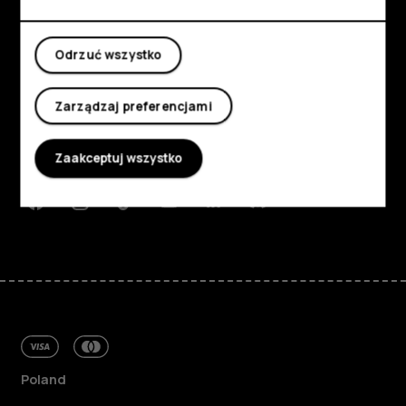
Moje konto
Odrzuć wszystko
Poznaj
Informacje
Zarządzaj preferencjami
Planet and people
Zaakceptuj wszystko
Wsparcie
Facebook
Instagram
Tiktok
Youtube
Linkedin
Discord
Poland