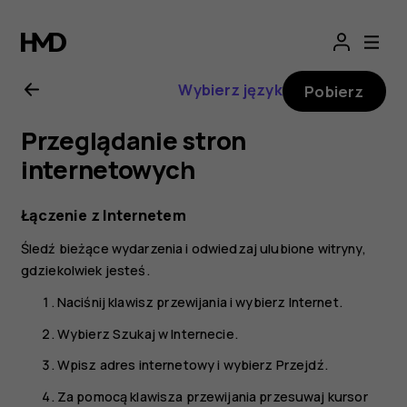
Nokia
8000
Wybierz język
Pobierz
4G
Przeglądanie stron
—
internetowych
instrukcja
Łączenie z Internetem
Śledź bieżące wydarzenia i odwiedzaj ulubione witryny,
obsługi
gdziekolwiek jesteś.
Naciśnij klawisz przewijania i wybierz
Internet
.
Wybierz
Szukaj w Internecie
.
Wpisz adres internetowy i wybierz
Przejdź
.
Za pomocą klawisza przewijania przesuwaj kursor