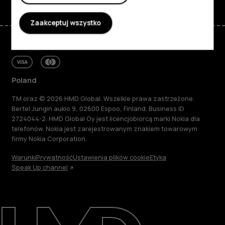
Zaakceptuj wszystko
Poland
TM oraz © 2026 HMD Global. Wszelkie prawa zastrzeżone.
Bertel Jungin aukio 9, 02600 Espoo, Finland. Business ID
2724044-2. HMD Global Oy jest licencjobiorcą marki Nokia dla
telefonów. Nokia jest zarejestrowanym znakiem towarowym
firmy Nokia Corporation.
Warunki
Prywatność
Ustawienia plików cookie
Etyka
Speak Up channel
Informacje
Naprawa i recykling
Zrównoważony rozwój