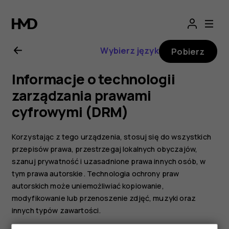
Nokia
G11
Wybierz język
Pobierz
—
Informacje o technologii
instrukcja
zarządzania prawami
cyfrowymi (DRM)
obsługi
Korzystając z tego urządzenia, stosuj się do wszystkich
przepisów prawa, przestrzegaj lokalnych obyczajów,
szanuj prywatność i uzasadnione prawa innych osób, w
tym prawa autorskie. Technologia ochrony praw
autorskich może uniemożliwiać kopiowanie,
modyfikowanie lub przenoszenie zdjęć, muzyki oraz
innych typów zawartości.