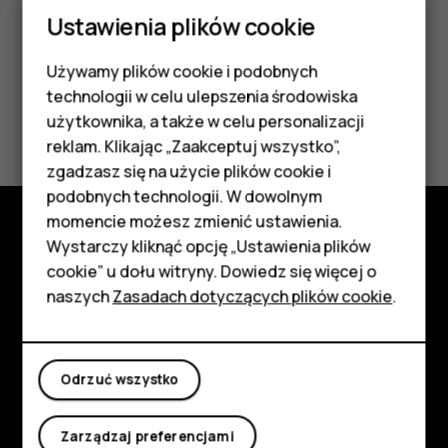
Ustawienia plików cookie
Używamy plików cookie i podobnych
Smartfony
technologii w celu ulepszenia środowiska
Czy te informacje były pomocne?
Telefony z funkcjami
użytkownika, a także w celu personalizacji
reklam. Klikając „Zaakceptuj wszystko”,
podstawowymi
Tak
Nie
zgadzasz się na użycie plików cookie i
podobnych technologii. W dowolnym
Akcesoria
momencie możesz zmienić ustawienia.
HMD Terra M
Wystarczy kliknąć opcję „Ustawienia plików
Poznaj
cookie” u dołu witryny. Dowiedz się więcej o
Tablety
naszych
Zasadach dotyczących plików cookie
.
Informacje
Planet and people
Moje konto
Odrzuć wszystko
Wsparcie
Facebook
Instagram
Tiktok
Youtube
Linkedin
Discord
Zarządzaj preferencjami