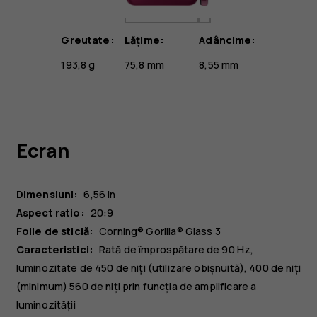
Greutate:
Lățime:
Adâncime:
193,8 g
75,8 mm
8,55 mm
Ecran
Dimensiuni:
6,56 in
Aspect ratio:
20:9
Folie de sticlă:
Corning® Gorilla® Glass 3
Caracteristici:
Rată de împrospătare de 90 Hz,
luminozitate de 450 de niți (utilizare obișnuită), 400 de niți
(minimum) 560 de niți prin funcția de amplificare a
luminozității