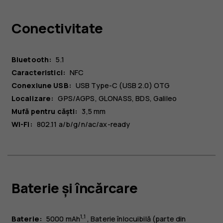
Conectivitate
Bluetooth:
5.1
Caracteristici:
NFC
Conexiune USB:
USB Type-C (USB 2.0) OTG
Localizare:
GPS/AGPS, GLONASS, BDS, Galileo
Mufă pentru căști:
3,5 mm
Wi-Fi:
802.11 a/b/g/n/ac/ax-ready
Baterie și încărcare
1
,
1
Baterie:
5000 mAh
Baterie înlocuibilă (parte din