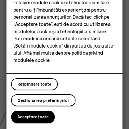
Folosim module cookie și tehnologii similare
pentru a-ți îmbunătăți experiența și pentru
personalizarea anunțurilor. Dacă faci click pe
„Acceptare toate”, ești de acord cu utilizarea
Smartphone-uri
modulelor cookie și a tehnologiilor similare.
Telefoane clasice
Poți modifica oricând setările selectând
„Setări module cookie” din partea de jos a site-
Accesorii
ului. Află mai multe despre politica privind
modulele cookie
.
Tablete
Respingere toate
Gestionarea preferințelor
Acceptare toate