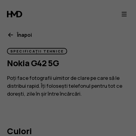
Smartphone
Nokia
G42
Înapoi
5G
SPECIFICAȚII TEHNICE
Nokia G42 5G
Poți face fotografii uimitor de clare pe care să le
distribui rapid. Îți folosești telefonul pentru tot ce
dorești, zile în șir între încărcări.
Culori