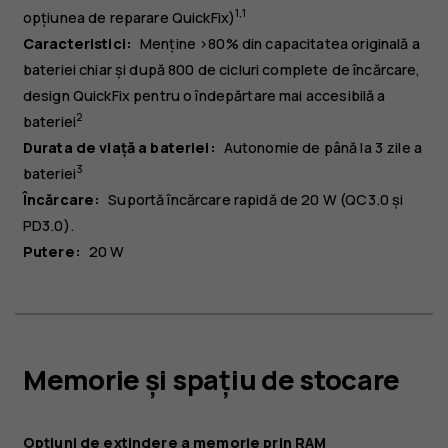
1
,
1
opțiunea de reparare QuickFix)
Caracteristici:
Menține >80% din capacitatea originală a
bateriei chiar și după 800 de cicluri complete de încărcare,
design QuickFix pentru o îndepărtare mai accesibilă a
2
bateriei
Durata de viață a bateriei:
Autonomie de până la 3 zile a
3
bateriei
Încărcare:
Suportă încărcare rapidă de 20 W (QC3.0 și
PD3.0).
Putere:
20 W
Memorie și spațiu de stocare
Opțiuni de extindere a memorie prin RAM