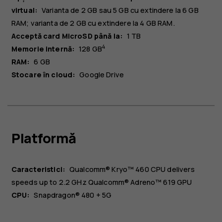
virtual
:
Varianta de 2 GB sau 5 GB cu extindere la 6 GB
RAM; varianta de 2 GB cu extindere la 4 GB RAM.
Acceptă card MicroSD până la:
1 TB
4
Memorie internă:
128 GB
RAM:
6 GB
Stocare în cloud:
Google Drive
Platformă
Caracteristici:
Qualcomm® Kryo™ 460 CPU delivers
speeds up to 2.2 GHz Qualcomm® Adreno™ 619 GPU
CPU:
Snapdragon® 480 + 5G