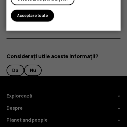
Unele dintre accesoriile menționate în acest ghid al
utilizatorului, cum ar fi încărcătorul, setul de căști cu
Acceptare toate
microfon sau cablul de date, ar putea fi vândute separat.
Considerați utile aceste informații?
Da
Nu
Explorează
Despre
Planet and people