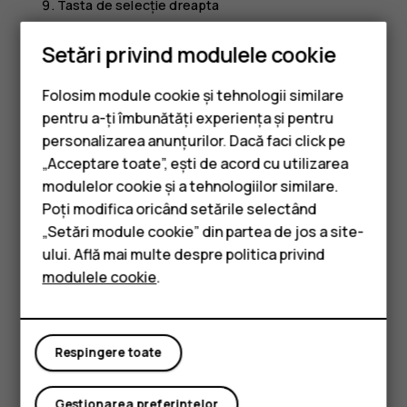
Tasta de selecție dreapta
Tasta de terminare/pornire
Setări privind modulele cookie
Evitați atingerea zonei antenei în timp ce aceasta este în
uz. Contactul cu antenele afectează calitatea comunicării
Folosim module cookie și tehnologii similare
și poate reduce durata de funcționare a bateriei din cauza
pentru a-ți îmbunătăți experiența și pentru
creșterii nivelului de consum în timpul funcționării.
personalizarea anunțurilor. Dacă faci click pe
„Acceptare toate”, ești de acord cu utilizarea
Smartphone-uri
Nu vă conectați la aparate care emit semnale de ieșire,
modulelor cookie și a tehnologiilor similare.
deoarece dispozitivul se poate deteriora. Nu conectați
Telefoane clasice
Poți modifica oricând setările selectând
nicio sursă de curent la conectorul audio. Când conectați
„Setări module cookie” din partea de jos a site-
la conectorul audio orice dispozitiv sau set de căști cu
Accesorii
microfon extern, altele decât cele aprobate spre a fi
ului. Află mai multe despre politica privind
utilizate cu acest dispozitiv, aveți o grijă deosebită la
modulele cookie
.
Tablete
nivelul de volum. Unele componente ale dispozitivului
sunt magnetice. Materialele metalice pot fi atrase de
dispozitiv. Nu așezați cărți de credit sau alte suporturi de
Respingere toate
stocare magnetice în apropierea dispozitivului, deoarece
informațiile stocate pe acestea ar putea fi șterse.
Gestionarea preferințelor