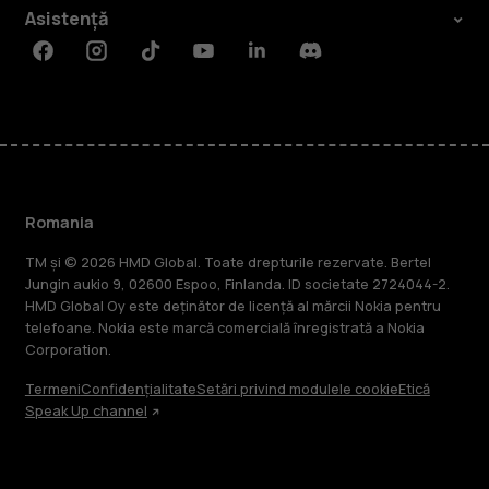
Asistență
Facebook
Instagram
Tiktok
Youtube
Linkedin
Discord
Romania
TM și © 2026 HMD Global. Toate drepturile rezervate. Bertel
Jungin aukio 9, 02600 Espoo, Finlanda. ID societate 2724044-2.
HMD Global Oy este deținător de licență al mărcii Nokia pentru
telefoane. Nokia este marcă comercială înregistrată a Nokia
Corporation.
Termeni
Confidențialitate
Setări privind modulele cookie
Etică
Speak Up channel