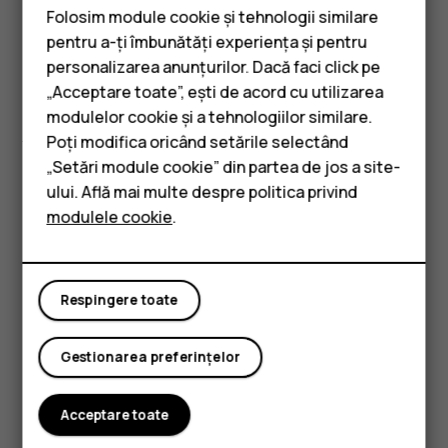
Dacă doriți să partajați fotografii sau alt conținut cu un
Folosim module cookie și tehnologii similare
prieten, trimiteți aceste elemente către telefonul
pentru a-ți îmbunătăți experiența și pentru
prietenului dvs. prin Bluetooth.
personalizarea anunțurilor. Dacă faci click pe
„Acceptare toate”, ești de acord cu utilizarea
Smartphone-uri
Puteți utiliza mai multe conexiuni Bluetooth odată. De
modulelor cookie și a tehnologiilor similare.
exemplu, puteți trimite elemente către alt telefon chiar și
Telefoane clasice
Poți modifica oricând setările selectând
în timpul utilizării unor căști cu microfon Bluetooth.
„Setări module cookie” din partea de jos a site-
Accesorii
Atingeți
Setări
>
Dispozitive conectate
>
Preferințe
ului. Află mai multe despre politica privind
conexiune
>
Bluetooth
.
modulele cookie
.
Tablete
Asigurați-vă că funcția Bluetooth este activată pe
ambele telefoane și că telefoane sunt vizibile unul
pentru celălalt.
Respingere toate
Accesați conținutul pe care doriți să îl trimiteți și
atingeți
>
Bluetooth
.
share
Gestionarea preferințelor
În lista de dispozitive Bluetooth descoperite,
atingeți telefonul prietenului dvs.
Acceptare toate
Dacă pentru celălalt telefon este nevoie de o parolă,