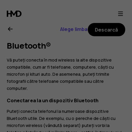
Ghid
de
Alege limba
Descarcă
utilizare
Bluetooth®
Nokia
Vă puteți conecta în mod wireless la alte dispozitive
G11
compatibile, cum ar fi telefoane, computere, căști cu
microfon și kituri auto. De asemenea, puteți trimite
fotografii către telefoane compatibile sau către
computer.
Conectarea la un dispozitiv Bluetooth
Puteți conecta telefonul la numeroase dispozitive
Bluetooth utile. De exemplu, cu o pereche de căști cu
microfon wireless (vândută separat) puteți vorbi la