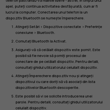
telefon păstrându-vă mâinile libere - astfel, în timpul unui
apel, puteți continua activitatea desfășurată, cum ar fi
lucrul la computer. Conectarea unui telefon la un
dispozitiv Bluetooth se numește împerechere.
Atingeți
Setări
>
Dispozitive conectate
>
Preferințe
conexiune
>
Bluetooth
.
Comutați
Bluetooth
la
Activat
.
Asigurați-vă că celălalt dispozitiv este pornit. Este
posibil să fie nevoie să porniți procesul de
conectare de pe celălalt dispozitiv. Pentru detalii,
consultați ghidul utilizatorului celuilalt dispozitiv.
Atingeți
Împerechere dispozitiv nou
și atingeți
dispozitivul cu care doriți să vă asociați din lista
dispozitivelor Bluetooth descoperite.
Este posibil să vi se solicite introducerea unei
parole. Pentru detalii, consultați ghidul utilizatorului
celuilalt dispozitiv.