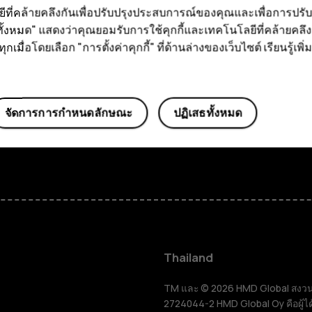
ลยีที่คล้ายคลึงกันเพื่อปรับปรุงประสบการณ์ของคุณและเพื่อการป
ของเรา
การพัฒนาอย่างยั่งยืน
ั้งหมด" แสดงว่าคุณยอมรับการใช้คุกกี้และเทคโนโลยีที่คล้ายคล
การรีไซเคิลอุปกรณ์
กเมื่อโดยเลือก "การตั้งค่าคุกกี้" ที่ด้านล่างของเว็บไซต์ เรียนรู้เพิ่ม
ความปลอดภัย ความเป็นส
และการปฏิบัติตามข้อก
จัดการการกำหนดลักษณะ
ปฏิเสธทั้งหมด
สมาร์ทโฟน
ฟีเจอร์โฟน
Thailand
อุปกรณ์เสริม
TM และ © 2026 HMD Global สงวนลิขส
2724044-2 HMD Global Oy คือผู้ได