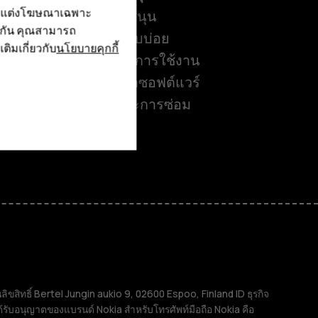
รับแต่งโฆษณาเฉพาะ
ศูนย์สนับสนุน
ึงกัน คุณสามารถ
คำถามที่พบบ่อย
เติมเกี่ยวกับ
นโยบายคุกกี้
่วนตัว
คำแนะนำการใช้งาน
ำหนด
การอัปเดตซอฟต์แวร์
บริการและการซ่อม
ิทธิ์ Bertel Jungin aukio 9, 02600 Espoo, Finland ID ธุรกิจ
้รับอนุญาตของแบรนด์ Nokia สำหรับโทรศัพท์มือถือ Nokia คือ