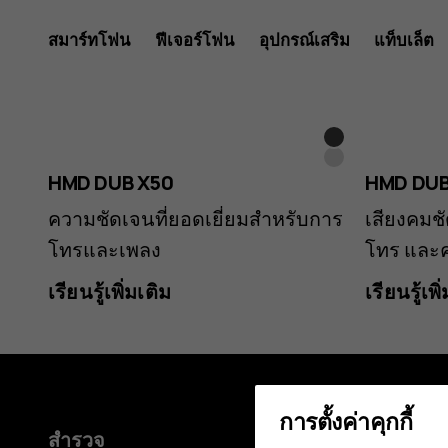
สมาร์ทโฟน
ฟีเจอร์โฟน
อุปกรณ์เสริม
แท็บเล็ต
สีดำ
สี
HMD DUB X50
HMD DUB
ขาว
ความชัดเจนที่ยอดเยี่ยมสำหรับการ
เสียงคมช
โทรและเพลง
โทร และค
เรียนรู้เพิ่มเติม
เรียนรู้เพิ
การตั้งค่าคุกกี้
สำรวจ
เกี่ยวกับ