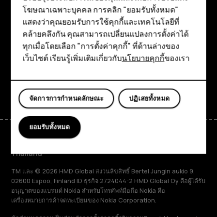
สมาร์ทโฟน
สำรวจ
โฆษณาเฉพาะบุคคล การคลิก "ยอมรับทั้งหมด"
ฟีเจอร์โฟน
แสดงว่าคุณยอมรับการใช้คุกกี้และเทคโนโลยีที่
เกี่ยวกับ
คล้ายคลึงกัน คุณสามารถเปลี่ยนแปลงการตั้งค่าได้
อุปกรณ์เสริม
Planet and people
ทุกเมื่อโดยเลือก "การตั้งค่าคุกกี้" ที่ด้านล่างของ
เว็บไซต์ เรียนรู้เพิ่มเติมเกี่ยวกับ
นโยบายคุกกี้
ของเรา
แท็บเล็ต
การสนับสนุน
Facebook
Instagram
Tiktok
Youtube
Linkedin
Discord
จัดการการกำหนดลักษณะ
ปฏิเสธทั้งหมด
ยอมรับทั้งหมด
Thailand
TM และ © 2026 HMD Global สงวนลิขสิทธิ์ Bertel Jungin aukio 9,
02600 Espoo, Finland ID ธุรกิจ 2724044-2 HMD Global Oy คือผู้ได้รับ
อนุญาตของแบรนด์ Nokia สำหรับโทรศัพท์มือถือ Nokia คือ
เครื่องหมายการค้าจดทะเบียนของ Nokia Corporation.