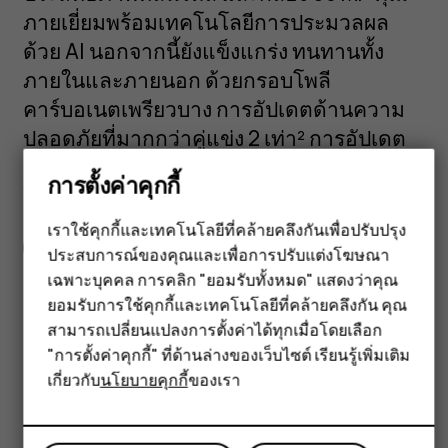
ภายเยี่ยมพร้อมเทคโนโลยีการประมวลผล
ด้วย AI นอกจากนี้ยังแข็งแกร่ง ทนทานทั้ง
ภายในและภายนอก ด้วยกรอบโพลี
คาร์บอเนตเพรียวบาง การอัปเดตด้านความ
ปลอดภัยที่มากกว่าคู่แข่ง 2 เท่า² การอัปเดต
ระบบปฏิบัติการเป็นเวลา 2 ปี และการทดลอง
การตั้งค่าคุกกี้
ใช้ ExpressVPN 30 วัน
สมาร์ทโฟน
เราใช้คุกกี้และเทคโนโลยีที่คล้ายคลึงกันเพื่อปรับปรุง
ข้อมูลจำเพาะฉบับเต็ม
ประสบการณ์ของคุณและเพื่อการปรับแต่งโฆษณา
ฟีเจอร์โฟน
เฉพาะบุคคล การคลิก "ยอมรับทั้งหมด" แสดงว่าคุณ
ยอมรับการใช้คุกกี้และเทคโนโลยีที่คล้ายคลึงกัน คุณ
อุปกรณ์เสริม
สามารถเปลี่ยนแปลงการตั้งค่าได้ทุกเมื่อโดยเลือก
แท็บเล็ต
"การตั้งค่าคุกกี้" ที่ด้านล่างของเว็บไซต์ เรียนรู้เพิ่มเติม
Got questions?
เกี่ยวกับ
นโยบายคุกกี้
ของเรา