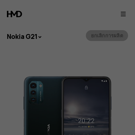
สมา
ร์ท
โฟน
Nokia G21
ยกเลิกการผลิต
Nokia
G21