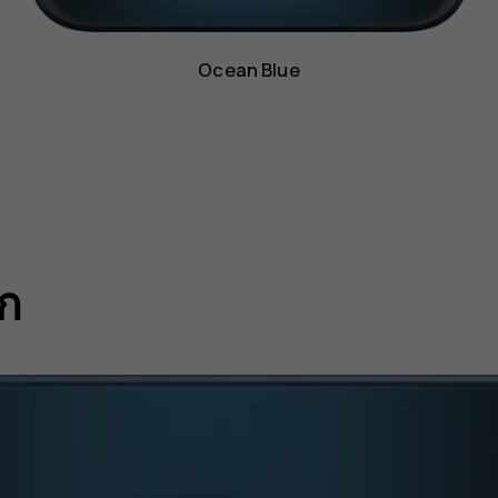
Ocean Blue
ก