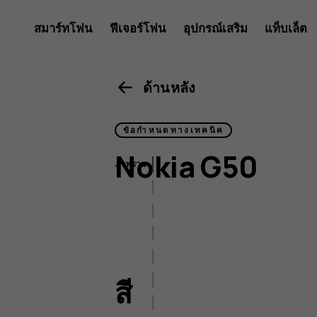
ข้อมูล
สมาร์ทโฟน
ฟีเจอร์โฟน
อุปกรณ์เสริม
แท็บเล็ต
จำเพาะ
ด้านหลัง
ข้อกำหนดทางเทคนิค
ของ
Nokia G50
ภาพรวม
สี
ขนาดและน้ำหนัก
Nokia
จอแสดงผล
ด้วยระบบ AI
สี
การเชื่อมต่อ
แบตเตอรี่และการชาร์จ