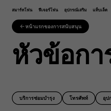
I
สมาร์ทโฟน
ฟีเจอร์โฟน
อุปกรณ์เสริม
แท็บเล็ต
have
หน้าแรกของการสนับสนุน
หัวข้อกา
ordered
a
บริการซ่อมบำรุง
โทรศัพท์
อุป