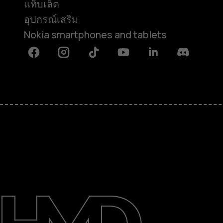
do
แท็บเล็ต
อุปกรณ์เสริม
Nokia smartphones and tablets
not
Facebook
Instagram
Tiktok
Youtube
Linkedin
Discord
work.
What
เกี่ยวกับ
ซ่อมแซม ใช้ซ้ำ รีไซเคิล
การสนับสนุน