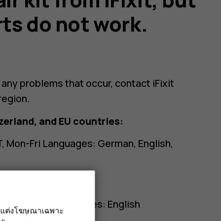
ts do not work.
any problems that occur, contact iFixit
region.
zerland, and EU countries:
, Mon-Fri Languages: German, English,
ST, Mon-Fri Languages: English
รับแต่งโฆษณาเฉพาะ