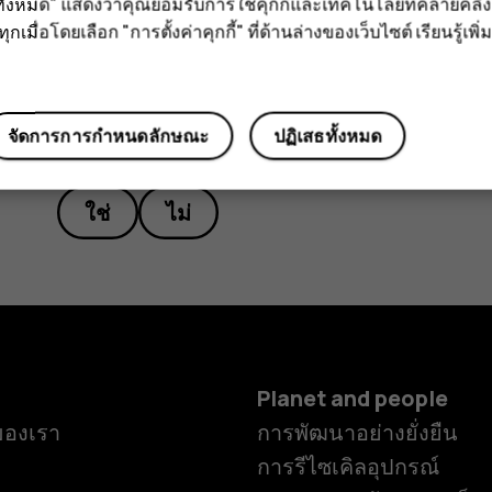
ั้งหมด" แสดงว่าคุณยอมรับการใช้คุกกี้และเทคโนโลยีที่คล้ายคล
กเมื่อโดยเลือก "การตั้งค่าคุกกี้" ที่ด้านล่างของเว็บไซต์ เรียนรู้เพิ่ม
จัดการการกำหนดลักษณะ
ปฏิเสธทั้งหมด
ข้อมูลนี้มีประโยชน์กับคุณหรือไม่
ent
ใช่
ไม่
Planet and people
ของเรา
การพัฒนาอย่างยั่งยืน
การรีไซเคิลอุปกรณ์