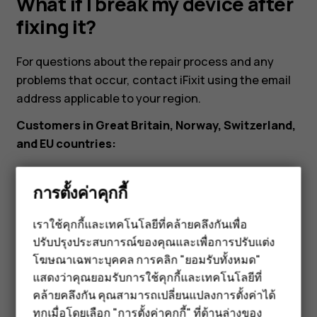
it?
What if I break my device after
fixing it?
For questions about the repair process and any
problems that occur, contact iFixit using the email
address applicable to your region.
Customers in Great Britain, Norway, Switzerland,
and EU countries:
eustore@ifixit.com
9:00 AM to 4:00 PM CET, Mon-Fri
การตั้งค่าคุกกี้
Languages: German, English, French, Italian
Customers in Australia:
เราใช้คุกกี้และเทคโนโลยีที่คล้ายคลึงกันเพื่อ
ปรับปรุงประสบการณ์ของคุณและเพื่อการปรับแต่ง
สมาร์ทโฟน
ausupport@ifixit.com
8:00 AM to 5:00 PM PST, Mon-
โฆษณาเฉพาะบุคคล การคลิก "ยอมรับทั้งหมด"
Fri Languages: English
ฟีเจอร์โฟน
แสดงว่าคุณยอมรับการใช้คุกกี้และเทคโนโลยีที่
คล้ายคลึงกัน คุณสามารถเปลี่ยนแปลงการตั้งค่าได้
อุปกรณ์เสริม
ทุกเมื่อโดยเลือก "การตั้งค่าคุกกี้" ที่ด้านล่างของ