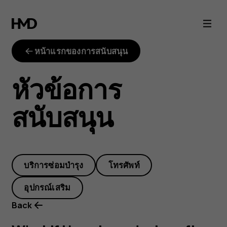
What
if
หน้าแรกของการสนับสนุน
I
หัวข้อการ
break
สนับสนุน
my
device
บริการซ่อมบำรุง
โทรศัพท์
after
อุปกรณ์เสริม
fixing
Back