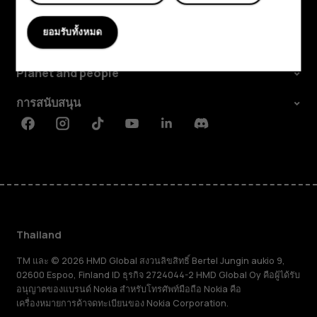
สำรวจ
ยอมรับทั้งหมด
เกี่ยวกับ
Planet and people
การสนับสนุน
Facebook
Instagram
Tiktok
Youtube
Linkedin
Discord
Thailand
TM และ © 2026 HMD Global สงวนลิขสิทธิ์ Bertel Jungin aukio 9,
02600 Espoo, Finland ID ธุรกิจ 2724044-2 HMD Global Oy คือผู้ได้รับ
อนุญาตของแบรนด์ Nokia สำหรับโทรศัพท์มือถือ Nokia คือ
เครื่องหมายการค้าจดทะเบียนของ Nokia Corporation.