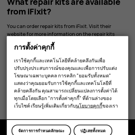
What repair kits are available
from iFixit?
You can order repair kits from iFixit. Visit their
website for more information on the repair kits
available:
www.ifixit.com/collaborations/hmd-eu
.
การตั้งค่าคุกกี้
เราใช้คุกกี้และเทคโนโลยีที่คล้ายคลึงกันเพื่อ
ปรับปรุงประสบการณ์ของคุณและเพื่อการปรับแต่ง
สมาร์ทโฟน
โฆษณาเฉพาะบุคคล การคลิก "ยอมรับทั้งหมด"
ฟีเจอร์โฟน
ข้อมูลนี้มีประโยชน์กับคุณหรือไม่
แสดงว่าคุณยอมรับการใช้คุกกี้และเทคโนโลยีที่
คล้ายคลึงกัน คุณสามารถเปลี่ยนแปลงการตั้งค่าได้
อุปกรณ์เสริม
ทุกเมื่อโดยเลือก "การตั้งค่าคุกกี้" ที่ด้านล่างของ
ใช่
ไม่
เว็บไซต์ เรียนรู้เพิ่มเติมเกี่ยวกับ
นโยบายคุกกี้
ของเรา
แท็บเล็ต
จัดการการกำหนดลักษณะ
ปฏิเสธทั้งหมด