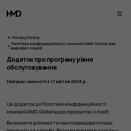
Портал
конфіденційност
HMD
Privacy Policy
Політика конфіденційності компанії HMD Global для
виробів і служб
Додаток про програму рівня
обслуговування
Набуває чинності з 17 квітня 2023 р.
Це додаток до Політики конфіденційності
компанії HMD Global щодо продуктів і служб.
Ви можете допомогти нам покращувати наші
продукти та служби. Якщо ви візьмете участь у