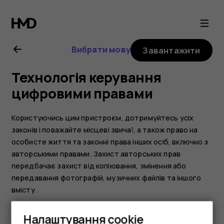
Посібник
користувача
Вибрати мову
Завантажити
Nokia
Технологія керування
G11
цифровими правами
Користуючись цим пристроєм, дотримуйтесь усіх
законів і поважайте місцеві звичаї, а також право на
особисте життя та законні права інших осіб, включно з
авторськими правами. Захист авторських прав
передбачає захист від копіювання, змінення або
передавання фотографій, музичних файлів та іншого
вмісту.
Налаштування cookie