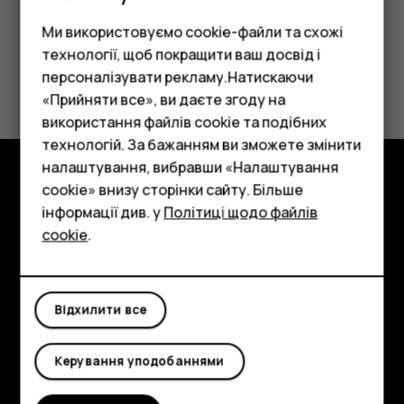
Ми використовуємо cookie-файли та схожі
технології, щоб покращити ваш досвід і
Це було для вас корисним?
персоналізувати рекламу.Натискаючи
«Прийняти все», ви даєте згоду на
Так
Ні
використання файлів cookie та подібних
Смартфони
технологій. За бажанням ви зможете змінити
Фічерфони
налаштування, вибравши «Налаштування
cookie» внизу сторінки сайту. Більше
Аксесуари
Огляд
інформації див. у
Політиці щодо файлів
cookie
.
Планшети
Детальніше
Planet and people
Відхилити все
Підтримка
Facebook
Instagram
Tiktok
Youtube
Linkedin
Discord
Керування уподобаннями