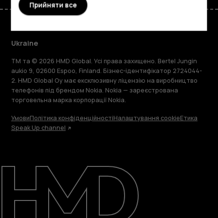
Прийняти все
Ukraine
TM та © 2026 HMD Global. Усі права захищено. Bertel Jungin
aukio 9, 02600 Espoo, Finland. Бізнес-ідентифікатор 2724044-
2. HMD Global Oy має ексклюзивну ліцензію на виробництво
телефонів під брендом Nokia. Nokia — зареєстрована
торговельна марка корпорації Nokia.
Умови
Політика конфіденційності
Налаштування cookie
Етика
Speak Up channel
Детальніше
Підтримка
Ukraine