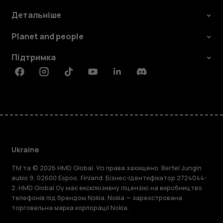
Детальніше
Planet and people
Підтримка
Facebook
Instagram
Tiktok
Youtube
Linkedin
Discord
Ukraine
TM та © 2026 HMD Global. Усі права захищено. Bertel Jungin
aukio 9, 02600 Espoo, Finland. Бізнес-ідентифікатор 2724044-
2. HMD Global Oy має ексклюзивну ліцензію на виробництво
телефонів під брендом Nokia. Nokia — зареєстрована
торговельна марка корпорації Nokia.