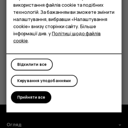
Hello Neighbor, Diablo Immortal, Sky, Lego
використання файлів cookie та подібних
Смартфони
Ninjago Shadow of Ronin, Football League
технологій. За бажанням ви зможете змінити
2025, Torchlight Infinite, Nexomon Extinction,
Фічерфони
налаштування, вибравши «Налаштування
Tower of Fantasy, Lego StarWars: The Force
cookie» внизу сторінки сайту. Більше
Аксесуари
Awaken і Stumble Guys
інформації див. у
Політиці щодо файлів
cookie
.
Планшети
Відхилити все
Це було для вас корисним?
Керування уподобаннями
Так
Ні
Прийняти все
Огляд