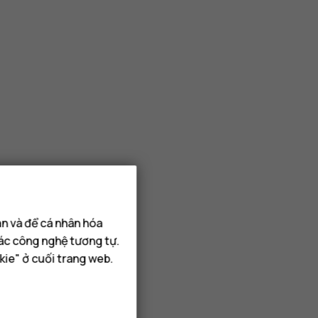
ạn và để cá nhân hóa
các công nghệ tương tự.
kie" ở cuối trang web.