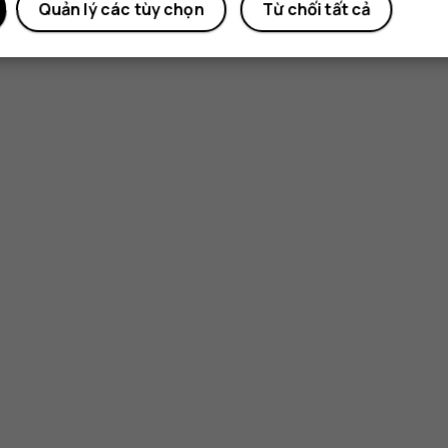
Quản lý các tùy chọn
Từ chối tất cả