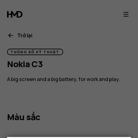
Nokia
C3
Trở lại
THÔNG SỐ KỸ THUẬT
Nokia C3
A big screen and a big battery, for work and play.
Màu sắc