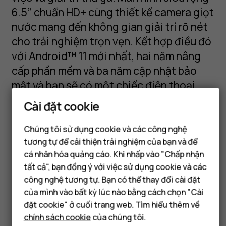
6.5” chuẩn HD+ cùng thiết kế camera giọt
nước mang đến không gian giải trí rõ nét
cho trải nghiệm trọn vẹn. Kết hợp điều đó
với Android™ 11 mới nhất, hai năm nâng
cấp phần mềm và ba năm cập nhật bảo
mật và bạn sẽ có một chiếc điện thoại
thực sự đứng vững trước thử thách của
Cài đặt cookie
thời gian.
Chúng tôi sử dụng cookie và các công nghệ
Thông số kỹ thuật đầy đủ
tương tự để cải thiện trải nghiệm của bạn và để
Điện thoại thông minh
cá nhân hóa quảng cáo. Khi nhấp vào "Chấp nhận
Điện thoại phổ thông
tất cả", bạn đồng ý với việc sử dụng cookie và các
công nghệ tương tự. Bạn có thể thay đổi cài đặt
Máy tính bảng
của mình vào bất kỳ lúc nào bằng cách chọn "Cài
đặt cookie" ở cuối trang web. Tìm hiểu thêm về
Got questions?
chính sách cookie
của chúng tôi.