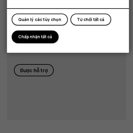
Quản lý các tùy chọn
Từ chối tất cả
Truy cập trung tâm hỗ trợ
của chúng tôi để
câu trả lời
Chấp nhận tất cả
và hỗ trợ.
Được hỗ trợ