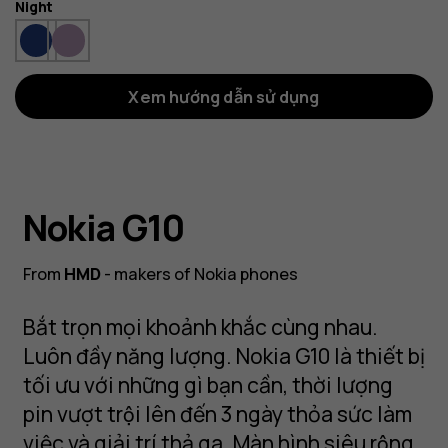
Màu
Night
sắc
Xem hướng dẫn sử dụng
Nokia G10
From
HMD
- makers of Nokia phones
Bắt trọn mọi khoảnh khắc cùng nhau.
Luôn đầy năng lượng. Nokia G10 là thiết bị
tối ưu với những gì bạn cần, thời lượng
pin vượt trội lên đến 3 ngày thỏa sức làm
việc và giải trí thả ga. Màn hình siêu rộng