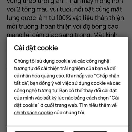
vững theo thời gian. Thân máy mỏng hơn
với 2 tông màu vui tươi, nổi bật cùng mặt
lưng được làm từ 100% vật liệu thân thiện
môi trường, hoàn thiện với độ bóng cao
mang lại cảm giác sang trọng. Mặt kính
cường lực Corning® Gorilla® Glass 3 giúp
Cài đặt cookie
tăng thêm độ bền.
Chúng tôi sử dụng cookie và các công nghệ
Thông số kỹ thuật đầy đủ
tương tự để cải thiện trải nghiệm của bạn và để
Điện thoại thông minh
cá nhân hóa quảng cáo. Khi nhấp vào "Chấp nhận
Điện thoại phổ thông
tất cả", bạn đồng ý với việc sử dụng cookie và các
công nghệ tương tự. Bạn có thể thay đổi cài đặt
Máy tính bảng
của mình vào bất kỳ lúc nào bằng cách chọn "Cài
Got questions?
đặt cookie" ở cuối trang web. Tìm hiểu thêm về
chính sách cookie
của chúng tôi.