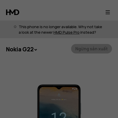
Nokia
G22
This phone is no longer available. Why not take
với
a look at the newer
HMD Pulse Pro
instead?
thiết
Nokia G22
Ngừng sản xuất
kế
sinh
thái
và