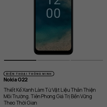
khả
năng
sửa
chữa
QuickFix
ĐIỆN THOẠI THÔNG MINH
Nokia G22
Thiết Kế Xanh Làm Từ Vật Liệu Thân Thiện
Môi Trường. Tiên Phong Giá Trị Bền Vững
Theo Thời Gian