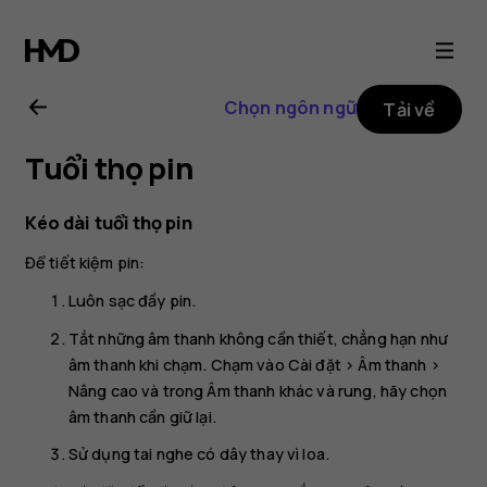
Hướng
dẫn
Chọn ngôn ngữ
Tải về
sử
Tuổi thọ pin
dụng
Kéo dài tuổi thọ pin
Nokia
Để tiết kiệm pin:
1
Luôn sạc đầy pin.
Tắt những âm thanh không cần thiết, chẳng hạn như
âm thanh khi chạm. Chạm vào
Cài đặt
>
Âm thanh
>
Nâng cao
và trong
Âm thanh khác và rung
, hãy chọn
âm thanh cần giữ lại.
Sử dụng tai nghe có dây thay vì loa.