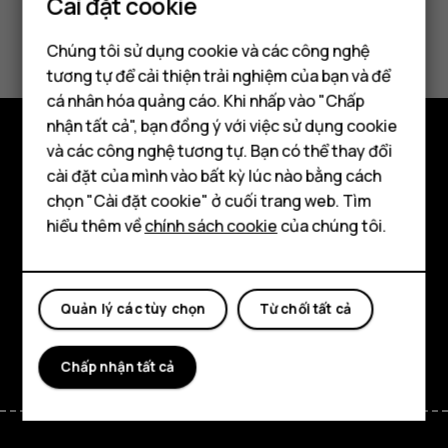
Cài đặt cookie
Bạn tìm được thông tin hữu ích không?
Chúng tôi sử dụng cookie và các công nghệ
tương tự để cải thiện trải nghiệm của bạn và để
Có
Không
cá nhân hóa quảng cáo. Khi nhấp vào "Chấp
Điện thoại thông minh
nhận tất cả", bạn đồng ý với việc sử dụng cookie
Điện thoại phổ thông
và các công nghệ tương tự. Bạn có thể thay đổi
Khám phá
cài đặt của mình vào bất kỳ lúc nào bằng cách
Máy tính bảng
chọn "Cài đặt cookie" ở cuối trang web. Tìm
Giới thiệu
hiểu thêm về
chính sách cookie
của chúng tôi.
Planet and people
Hỗ trợ
Quản lý các tùy chọn
Từ chối tất cả
Facebook
Instagram
Tiktok
Youtube
Linkedin
Discord
Chấp nhận tất cả