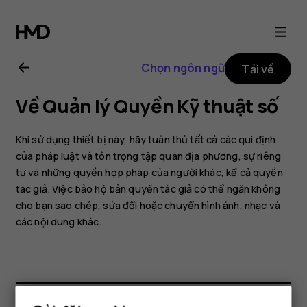
Hướng
dẫn
Chọn ngôn ngữ
Tải về
sử
Về Quản lý Quyền Kỹ thuật số
dụng
Khi sử dụng thiết bị này, hãy tuân thủ tất cả các qui định
Nokia
của pháp luật và tôn trọng tập quán địa phương, sự riêng
tư và những quyền hợp pháp của người khác, kể cả quyền
tác giả. Việc bảo hộ bản quyền tác giả có thể ngăn không
105
cho bạn sao chép, sửa đổi hoặc chuyển hình ảnh, nhạc và
các nội dung khác.
(2017)