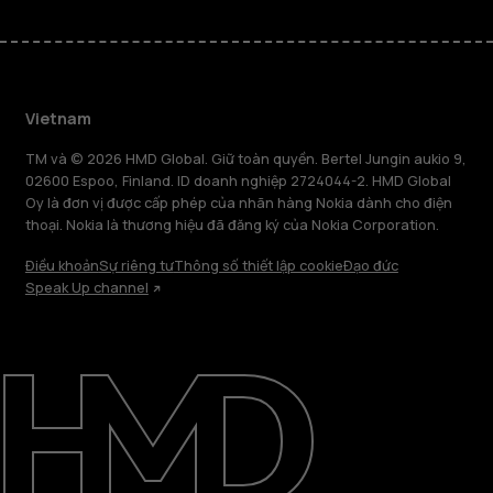
Vietnam
TM và © 2026 HMD Global. Giữ toàn quyền. Bertel Jungin aukio 9,
02600 Espoo, Finland. ID doanh nghiệp 2724044-2. HMD Global
Oy là đơn vị được cấp phép của nhãn hàng Nokia dành cho điện
thoại. Nokia là thương hiệu đã đăng ký của Nokia Corporation.
Điều khoản
Sự riêng tư
Thông số thiết lập cookie
Đạo đức
Speak Up channel
Giới thiệu
Sửa chữa, tái sử dụng, tái chế
Hỗ trợ
Vietnam