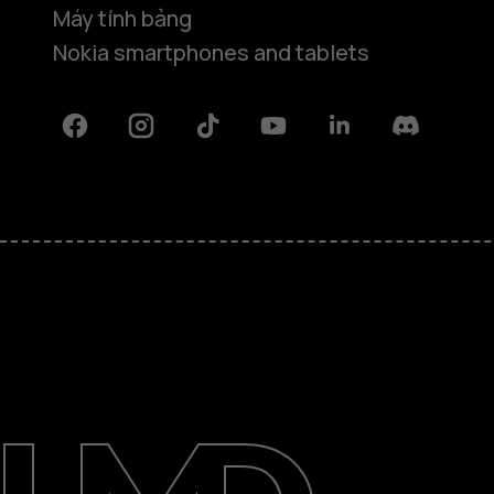
Máy tính bảng
Nokia smartphones and tablets
Facebook
Instagram
Tiktok
Youtube
Linkedin
Discord
Giới thiệu
Sửa chữa, tái sử dụng, tái chế
Hỗ trợ