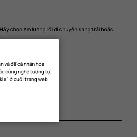
 Hãy chọn
Âm lượng
rồi di chuyển sang trái hoặc
ạn và để cá nhân hóa
các công nghệ tương tự.
kie" ở cuối trang web.
OK
.