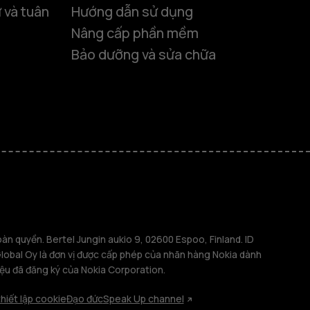
 và tuân
Hướng dẫn sử dụng
Nâng cấp phần mềm
Bảo dưỡng và sửa chữa
 thông minh
phổ thông
n quyền. Bertel Jungin aukio 9, 02600 Espoo, Finland. ID
bal Oy là đơn vị được cấp phép của nhãn hàng Nokia dành
iệu đã đăng ký của Nokia Corporation.
ảng
hiết lập cookie
Đạo đức
Speak Up channel