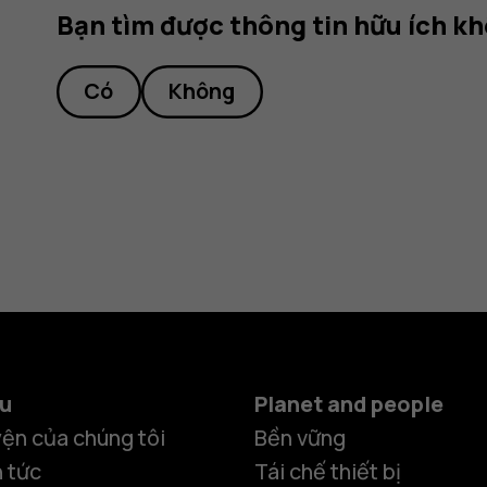
Bạn tìm được thông tin hữu ích k
Có
Không
ệu
Planet and people
ện của chúng tôi
Bền vững
n tức
Tái chế thiết bị