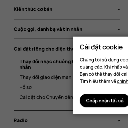
Kiến thức cơ bản
Cuộc gọi, danh bạ và tin nhắn
Cài đặt cookie
Cài đặt riêng cho điện thoại
Chúng tôi sử dụng cook
Thay đổi nhạc chuông hoặc âm báo tin
quảng cáo. Khi nhấp và
nhắn
Bạn có thể thay đổi cà
Thay đổi giao diện màn hình chính
Tìm hiểu thêm về
chín
Hồ sơ
Cài đặt cho Chuyển đến
Chấp nhận tất cả
Radio