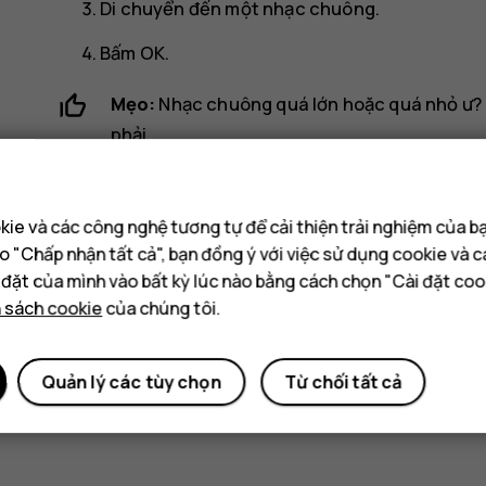
Di chuyển đến một nhạc chuông.
Bấm
OK
.
Mẹo:
Nhạc chuông quá lớn hoặc quá nhỏ ư?
phải.
Thay đổi âm báo tin nhắn
ie và các công nghệ tương tự để cải thiện trải nghiệm của b
Chọn
Menu
>
>
Âm
.
o "Chấp nhận tất cả", bạn đồng ý với việc sử dụng cookie và 
i đặt của mình vào bất kỳ lúc nào bằng cách chọn "Cài đặt coo
Di chuyển đến
Âm báo tin nhắn
.
h sách cookie
của chúng tôi.
Chọn âm báo mà bạn muốn sử dụng rồi chọn
Quản lý các tùy chọn
Từ chối tất cả