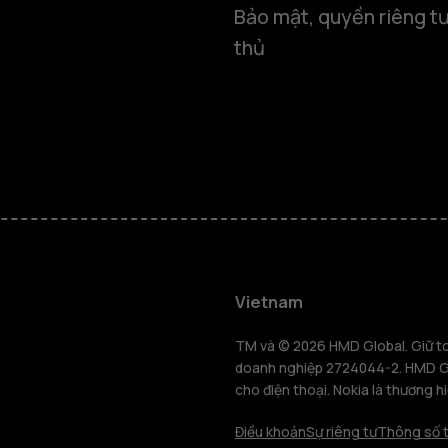
Bảo mật, quyền riêng tư
thủ
Điện thoại
Vietnam
Điện thoại 
TM và © 2026 HMD Global. Giữ toà
doanh nghiệp 2724044-2. HMD Glo
cho điện thoại. Nokia là thương h
Máy tính b
Điều khoản
Sự riêng tư
Thông số t