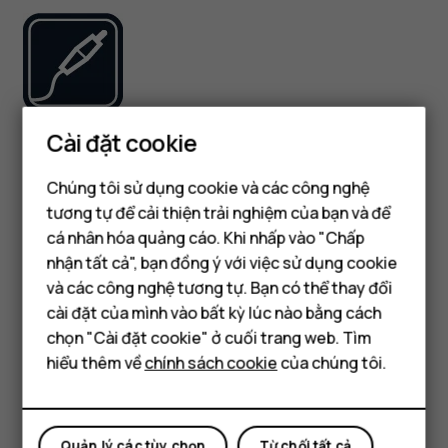
Cài đặt cookie
Chỉ sử dụng pin, bộ sạc và các phụ kiện khác đã được HMD
Global Oy phê chuẩn để sử dụng cho thiết bị này. Không
Chúng tôi sử dụng cookie và các công nghệ
kết nối thiết bị này với những sản phẩm không tương thích.
tương tự để cải thiện trải nghiệm của bạn và để
cá nhân hóa quảng cáo. Khi nhấp vào "Chấp
GIỮ THIẾT BỊ KHÔ RÁO
Điện thoại thông minh
nhận tất cả", bạn đồng ý với việc sử dụng cookie
Điện thoại phổ thông
và các công nghệ tương tự. Bạn có thể thay đổi
cài đặt của mình vào bất kỳ lúc nào bằng cách
Máy tính bảng
chọn "Cài đặt cookie" ở cuối trang web. Tìm
hiểu thêm về
chính sách cookie
của chúng tôi.
Nếu thiết bị của bạn có khả năng chống thấm nước, hãy
xem chỉ số IP của máy trong các thông số kỹ thuật của
thiết bị để biết hướng dẫn chi tiết hơn.
Quản lý các tùy chọn
Từ chối tất cả