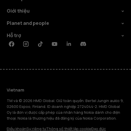
Giới thiệu
Planet and people
Hỗ trợ
Facebook
Instagram
Tiktok
Youtube
Linkedin
Discord
Vietnam
TM và © 2026 HMD Global. Giữ toàn quyền. Bertel Jungin aukio 9,
02600 Espoo, Finland. ID doanh nghiệp 2724044-2. HMD Global
Oy là đơn vị được cấp phép của nhãn hàng Nokia dành cho điện
thoại. Nokia là thương hiệu đã đăng ký của Nokia Corporation.
Điều khoản
Sự riêng tư
Thông số thiết lập cookie
Đạo đức