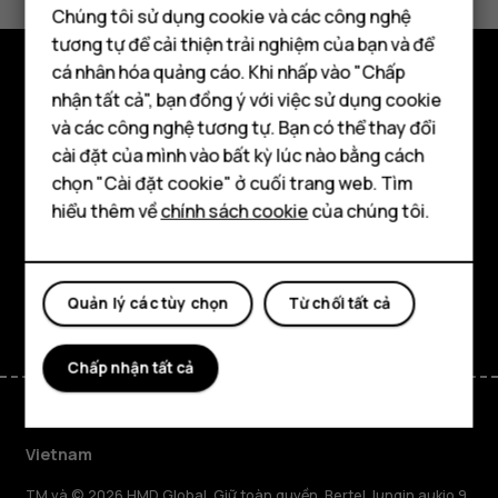
Có
Không
Chúng tôi sử dụng cookie và các công nghệ
tương tự để cải thiện trải nghiệm của bạn và để
cá nhân hóa quảng cáo. Khi nhấp vào "Chấp
Điện thoại thông minh
nhận tất cả", bạn đồng ý với việc sử dụng cookie
Khám phá
Điện thoại phổ thông
và các công nghệ tương tự. Bạn có thể thay đổi
Giới thiệu
cài đặt của mình vào bất kỳ lúc nào bằng cách
Máy tính bảng
chọn "Cài đặt cookie" ở cuối trang web. Tìm
Planet and people
hiểu thêm về
chính sách cookie
của chúng tôi.
Hỗ trợ
Facebook
Instagram
Tiktok
Youtube
Linkedin
Discord
Quản lý các tùy chọn
Từ chối tất cả
Chấp nhận tất cả
Vietnam
TM và © 2026 HMD Global. Giữ toàn quyền. Bertel Jungin aukio 9,