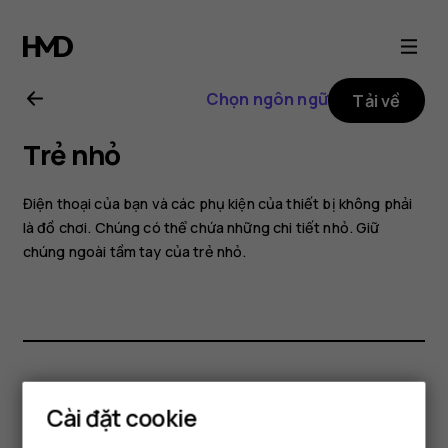
Hướng
dẫn
Chọn ngôn ngữ
Tải về
sử
Trẻ nhỏ
dụng
Điện thoại của bạn và các phụ kiện của thiết bị không phải
Nokia
là đồ chơi. Chúng có thể chứa những chi tiết nhỏ. Giữ
chúng ngoài tầm tay của trẻ nhỏ.
105
(2017)
Bạn tìm được thông tin hữu ích không?
Cài đặt cookie