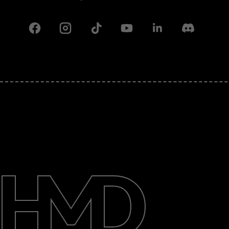
Facebook
Instagram
Tiktok
Youtube
Linkedin
Discord
Giới thiệu
Sửa chữa, tái sử dụng, tái chế
Hỗ trợ
Vietnam