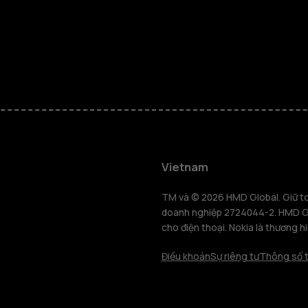
Điện thoại
Vietnam
Điện thoại 
TM và © 2026 HMD Global. Giữ toà
doanh nghiệp 2724044-2. HMD Glo
cho điện thoại. Nokia là thương h
Máy tính b
Điều khoản
Sự riêng tư
Thông số t