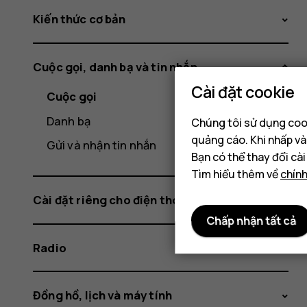
Kiến thức cơ bản
Cuộc gọi, danh bạ và tin nhắn
Cài đặt cookie
Cuộc gọi
Danh bạ
Chúng tôi sử dụng cook
quảng cáo. Khi nhấp và
Gửi và nhận tin nhắn
Bạn có thể thay đổi cà
Tìm hiểu thêm về
chín
Cài đặt riêng cho điện thoại
Chấp nhận tất cả
Radio
Đồng hồ, lịch và máy tính