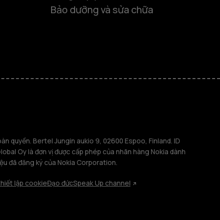
Bảo dưỡng và sửa chữa
 thông minh
phổ thông
n quyền. Bertel Jungin aukio 9, 02600 Espoo, Finland. ID
bal Oy là đơn vị được cấp phép của nhãn hàng Nokia dành
iệu đã đăng ký của Nokia Corporation.
ảng
hiết lập cookie
Đạo đức
Speak Up channel