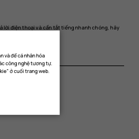
ả lời điện thoại và cần tắt tiếng nhanh chóng, hãy
ạn và để cá nhân hóa
các công nghệ tương tự.
kie" ở cuối trang web.
hông?