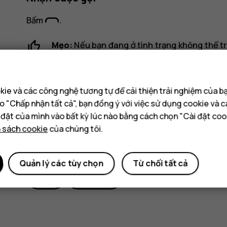
Bấm
.
Mẹo:
Nếu bạn đang ở tình trạng không thể tr
chọn
Im lặng
.
ie và các công nghệ tương tự để cải thiện trải nghiệm của b
o "Chấp nhận tất cả", bạn đồng ý với việc sử dụng cookie và 
i đặt của mình vào bất kỳ lúc nào bằng cách chọn "Cài đặt coo
h sách cookie
của chúng tôi.
Bạn tìm được thông tin hữu ích k
Quản lý các tùy chọn
Từ chối tất cả
Có
Không