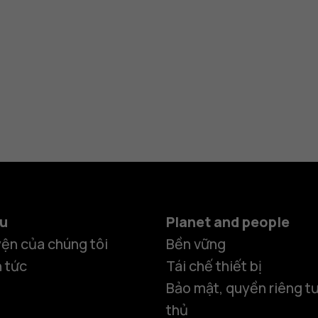
ệu
Planet and people
ện của chúng tôi
Bền vững
n tức
Tái chế thiết bị
Bảo mật, quyền riêng tư
thủ