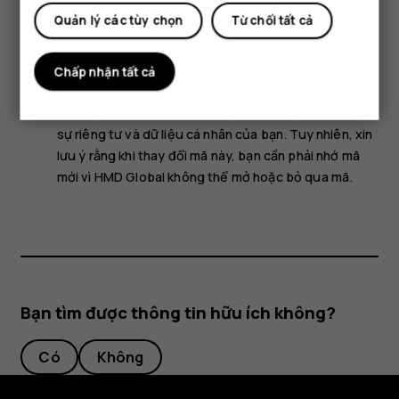
Một số phụ kiện được đề cập trong hướng dẫn sử dụng
Quản lý các tùy chọn
Từ chối tất cả
này, chẳng hạn như bộ sạc, tai nghe hoặc cáp dữ liệu, có
thể được bán riêng.
Chấp nhận tất cả
Lưu ý:
Bạn có thể cài điện thoại yêu cầu mã bảo mật.
Mã được cài sẵn là 12345. Hãy đổi mã này để bảo vệ
sự riêng tư và dữ liệu cá nhân của bạn. Tuy nhiên, xin
lưu ý rằng khi thay đổi mã này, bạn cần phải nhớ mã
mới vì HMD Global không thể mở hoặc bỏ qua mã.
Bạn tìm được thông tin hữu ích không?
Có
Không