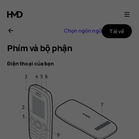
Hướng
dẫn
Chọn ngôn ngữ
Tải về
sử
Phím và bộ phận
dụng
Điện thoại của bạn
Nokia
106
2018