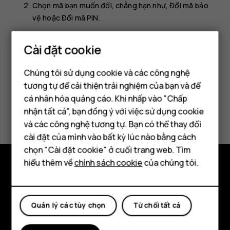
Chọn mã bạn muốn đổi, chẳng hạn như,
Đổi mã bảo
vệ
hoặc
Đổi mã PIN
.
Bạn cần có mã hiện tại để có thể đổi mã.
Cài đặt cookie
Chúng tôi sử dụng cookie và các công nghệ
tương tự để cải thiện trải nghiệm của bạn và để
cá nhân hóa quảng cáo. Khi nhấp vào "Chấp
Điện thoại thông minh
Bạn tìm được thông tin hữu ích không?
nhận tất cả", bạn đồng ý với việc sử dụng cookie
Điện thoại phổ thông
và các công nghệ tương tự. Bạn có thể thay đổi
Có
Không
cài đặt của mình vào bất kỳ lúc nào bằng cách
Máy tính bảng
chọn "Cài đặt cookie" ở cuối trang web. Tìm
hiểu thêm về
chính sách cookie
của chúng tôi.
Khám phá
Giới thiệu
Quản lý các tùy chọn
Từ chối tất cả
Planet and people