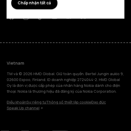
Chấp nhận tất cả
Hỗ trợ
Facebook
Instagram
Tiktok
Youtube
Linkedin
Discord
Vietnam
TM và © 2026 HMD Global. Giữ toàn quyền. Bertel Jungin aukio 9,
02600 Espoo, Finland. ID doanh nghiệp 2724044-2. HMD Global
Oy là đơn vị được cấp phép của nhãn hàng Nokia dành cho điện
thoại. Nokia là thương hiệu đã đăng ký của Nokia Corporation.
Điều khoản
Sự riêng tư
Thông số thiết lập cookie
Đạo đức
Speak Up channel
Giới thiệu