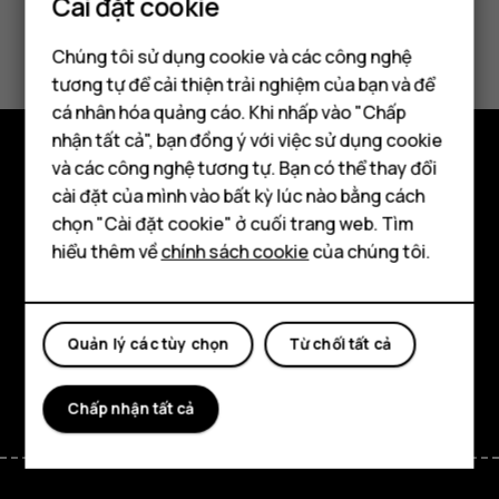
Cài đặt cookie
Bạn tìm được thông tin hữu ích không?
Chúng tôi sử dụng cookie và các công nghệ
tương tự để cải thiện trải nghiệm của bạn và để
Có
Không
cá nhân hóa quảng cáo. Khi nhấp vào "Chấp
Điện thoại thông minh
nhận tất cả", bạn đồng ý với việc sử dụng cookie
Điện thoại phổ thông
và các công nghệ tương tự. Bạn có thể thay đổi
Khám phá
cài đặt của mình vào bất kỳ lúc nào bằng cách
Máy tính bảng
chọn "Cài đặt cookie" ở cuối trang web. Tìm
Giới thiệu
hiểu thêm về
chính sách cookie
của chúng tôi.
Planet and people
Hỗ trợ
Quản lý các tùy chọn
Từ chối tất cả
Facebook
Instagram
Tiktok
Youtube
Linkedin
Discord
Chấp nhận tất cả