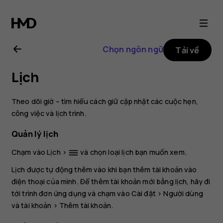
Hướng
dẫn
Chọn ngôn ngữ
Tải về
sử
Lịch
dụng
Theo dõi giờ – tìm hiểu cách giữ cập nhật các cuộc hẹn,
Nokia
công việc và lịch trình.
Quản lý lịch
2.1
Chạm vào
Lịch
>
và chọn loại lịch bạn muốn xem.
dehaze
Lịch được tự động thêm vào khi bạn thêm tài khoản vào
điện thoại của mình. Để thêm tài khoản mới bằng lịch, hãy đi
tới trình đơn ứng dụng và chạm vào
Cài đặt
>
Người dùng
và tài khoản
>
Thêm tài khoản
.