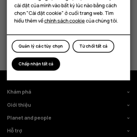
Điện thoại phổ thông
cài đặt của mình vào bất kỳ lúc nào bằng cách
Chạm vào
>
Xóa
.
more_vert
Máy tính bảng
chọn "Cài đặt cookie" ở cuối trang web. Tìm
hiểu thêm về
chính sách cookie
của chúng tôi.
Quản lý các tùy chọn
Từ chối tất cả
Bạn tìm được thông tin hữu ích không?
Có
Không
Chấp nhận tất cả
Khám phá
Giới thiệu
Planet and people
Hỗ trợ