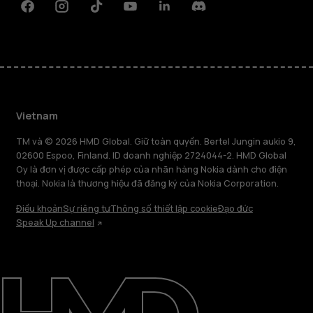
Facebook
Instagram
Tiktok
Youtube
Linkedin
Discord
Vietnam
TM và © 2026 HMD Global. Giữ toàn quyền. Bertel Jungin aukio 9,
02600 Espoo, Finland. ID doanh nghiệp 2724044-2. HMD Global
Oy là đơn vị được cấp phép của nhãn hàng Nokia dành cho điện
thoại. Nokia là thương hiệu đã đăng ký của Nokia Corporation.
Điều khoản
Sự riêng tư
Thông số thiết lập cookie
Đạo đức
Speak Up channel
Giới thiệu
Sửa chữa, tái sử dụng, tái chế