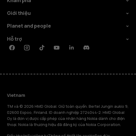
Khám phá
Giới thiệu
Planet and people
Hỗ trợ
Facebook
Instagram
Tiktok
Youtube
Linkedin
Discord
Vietnam
TM và © 2026 HMD Global. Giữ toàn quyền. Bertel Jungin aukio 9,
02600 Espoo, Finland. ID doanh nghiệp 2724044-2. HMD Global
Oy là đơn vị được cấp phép của nhãn hàng Nokia dành cho điện
thoại. Nokia là thương hiệu đã đăng ký của Nokia Corporation.
Điều khoản
Sự riêng tư
Thông số thiết lập cookie
Đạo đức