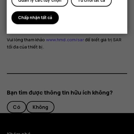
hạn chế việc sử dụng hoặc dùng bộ phụ kiện thoại rảnh tay
Quản lý các tùy chọn
Từ chối tất cả
để giữ thiết bị cách xa đầu và cơ thể. Để biết thêm thông
tin và giải thích cũng như thảo luận về tiếp xúc RF, hãy truy
Chấp nhận tất cả
cập vào trang web của WHO tại
www.who.int/health-
topics/electromagnetic-fields#tab=tab_1
.
Vui lòng tham khảo
www.hmd.com/sar
để biết giá trị SAR
tối đa của thiết bị.
Bạn tìm được thông tin hữu ích không?
Có
Không