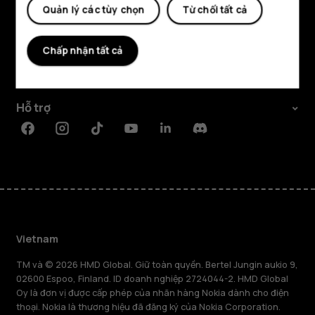
Quản lý các tùy chọn
Từ chối tất cả
Khám phá
Giới thiệu
Chấp nhận tất cả
Planet and people
Hỗ trợ
Facebook
Instagram
Tiktok
Youtube
Linkedin
Discord
Vietnam
TM và © 2026 HMD Global. Giữ toàn quyền. Bertel Jungin aukio 9,
02600 Espoo, Finland. ID doanh nghiệp 2724044-2. HMD Global
Oy là đơn vị được cấp phép của nhãn hàng Nokia dành cho điện
thoại. Nokia là thương hiệu đã đăng ký của Nokia Corporation.