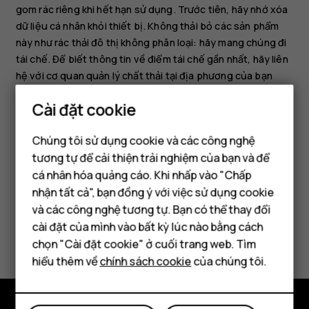
gom rác riêng khi hết hạn sử dụng. Trước tiên, hãy nhớ xóa
dữ liệu cá nhân khỏi thiết bị. Không thải bỏ các sản phẩm
này như rác thải đô thị không phân loại: hãy mang chúng đi
tái chế. Để biết thông tin về điểm tái chế gần nhất, hãy liên
hệ với cơ quan quản lý chất thải tại địa phương của bạn
hoặc đọc về chương trình thu hồi của HMD và tình trạng có
Cài đặt cookie
sẵn của chương trình này ở quốc gia của bạn trên trang
web
www.hmd.com/phones/support/topics/recycle
.
Chúng tôi sử dụng cookie và các công nghệ
tương tự để cải thiện trải nghiệm của bạn và để
cá nhân hóa quảng cáo. Khi nhấp vào "Chấp
Điện thoại thông minh
nhận tất cả", bạn đồng ý với việc sử dụng cookie
Điện thoại phổ thông
và các công nghệ tương tự. Bạn có thể thay đổi
cài đặt của mình vào bất kỳ lúc nào bằng cách
Bạn tìm được thông tin hữu ích không?
Máy tính bảng
chọn "Cài đặt cookie" ở cuối trang web. Tìm
hiểu thêm về
chính sách cookie
của chúng tôi.
Có
Không